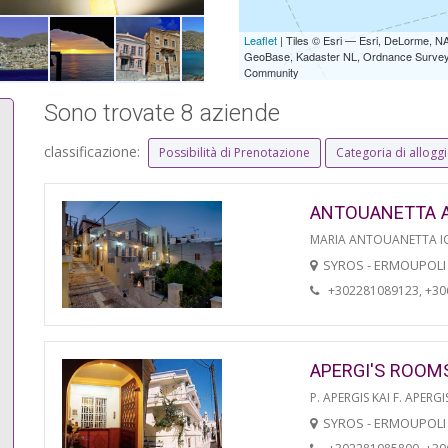
Leaflet
| Tiles © Esri — Esri, DeLorme,
GeoBase, Kadaster NL, Ordnance Survey, 
Community
Sono trovate 8 aziende
classificazione:
Possibilità di Prenotazione
Categoria di allogg
ANTOUANETTA 
MARIA ANTOUANETTA IO
SYROS - ERMOUPOLI
+302281089123, +3
APERGI'S ROOM
P. APERGIS KAI F. APERGI
SYROS - ERMOUPOLI