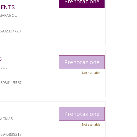
Prenotazione
MENTS
 MARAGOU
06932327723
S
Prenotazione
TSOS
Not available
06986115567
Prenotazione
RAGKIAS
Not available
06945838217