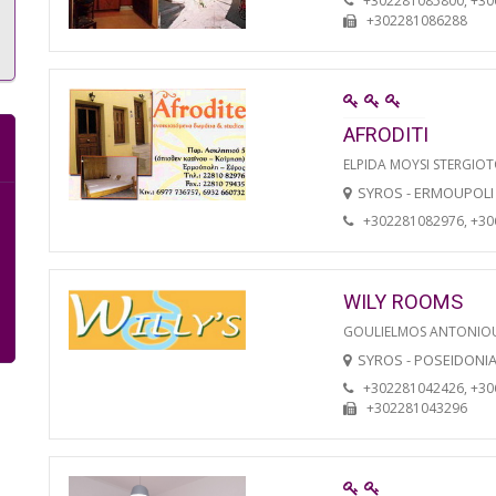
+302281085800, +3
+302281086288
AFRODITI
ELPIDA MOYSI STERGIO
SYROS - ERMOUPOLI
+302281082976, +3
WILY ROOMS
GOULIELMOS ANTONIO
SYROS - POSEIDONI
+302281042426, +3
+302281043296