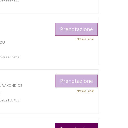
06979117135
Prenotazione
Not available
TOU
06977736757
Prenotazione
U VAKONDIOS
Not available
A
06932105453