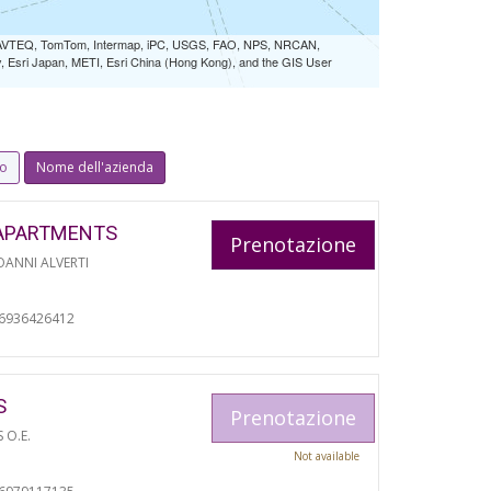
 NAVTEQ, TomTom, Intermap, iPC, USGS, FAO, NPS, NRCAN,
Esri Japan, METI, Esri China (Hong Kong), and the GIS User
io
Nome dell'azienda
APARTMENTS
Prenotazione
ANNI ALVERTI
06936426412
S
Prenotazione
S O.E.
Not available