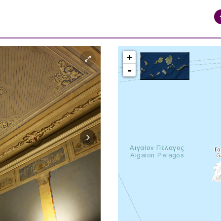
+
-
syros_vaporia_F268133321.jpg