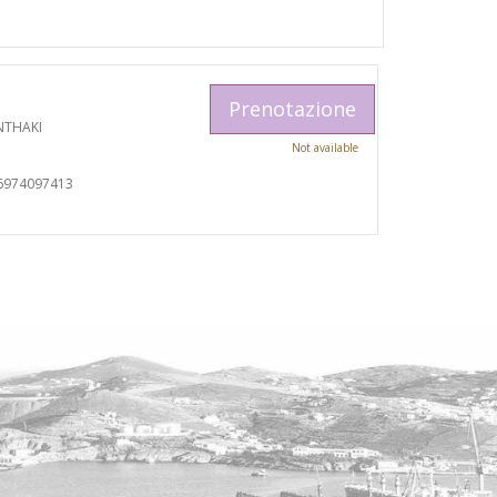
Prenotazione
NTHAKI
Not available
6974097413