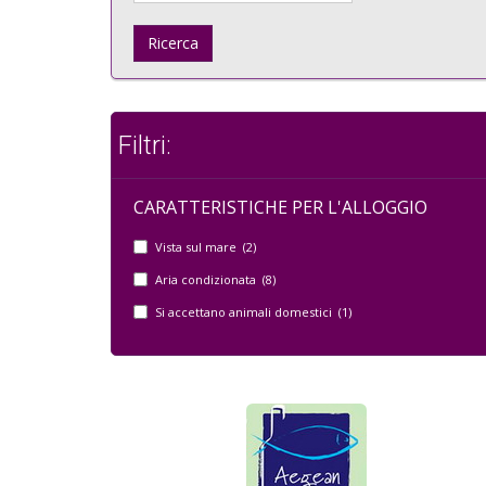
Ricerca
Filtri:
CARATTERISTICHE PER L'ALLOGGIO
Vista sul mare (2)
Aria condizionata (8)
Si accettano animali domestici (1)