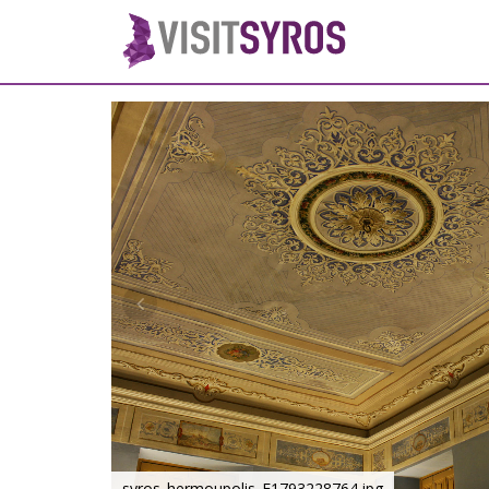
syros_hermoupolis_F1793228764.jpg