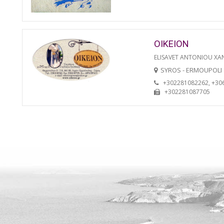
OIKEION
ELISAVET ANTONIOU XA
SYROS - ERMOUPOLI
+302281082262, +30
+302281087705