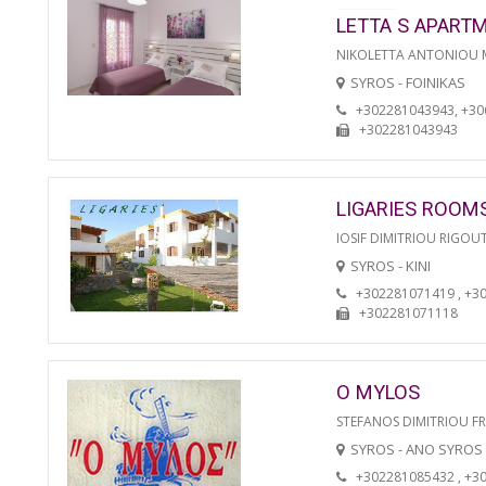
LETTA S APART
NIKOLETTA ANTONIOU
SYROS - FOINIKAS
+302281043943, +3
+302281043943
LIGARIES ROOM
IOSIF DIMITRIOU RIGOU
SYROS - KINI
+302281071419 , +3
+302281071118
O MYLOS
STEFANOS DIMITRIOU F
SYROS - ANO SYROS
+302281085432 , +3