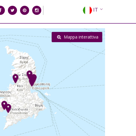
IT
EN
EL
Mappa interattiva
FR
DE
ES
RU
CN