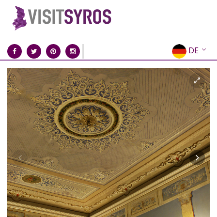
DE
EN
EL
FR
IT
ES
RU
CN