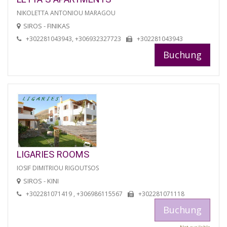
NIKOLETTA ANTONIOU MARAGOU
SIROS - FINIKAS
+302281043943, +306932327723
+302281043943
Buchung
LIGARIES ROOMS
IOSIF DIMITRIOU RIGOUTSOS
SIROS - KINI
+302281071419 , +306986115567
+302281071118
Buchung