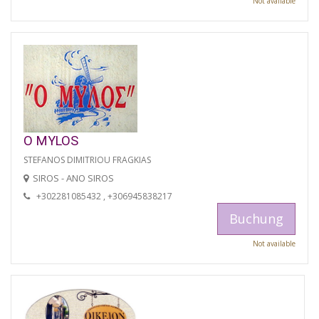
Not available
O MYLOS
STEFANOS DIMITRIOU FRAGKIAS
SIROS - ANO SIROS
+302281085432 , +306945838217
Buchung
Not available