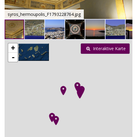
syros_hermoupolis_F1793228764.jpg
+
Interaktive Karte
-