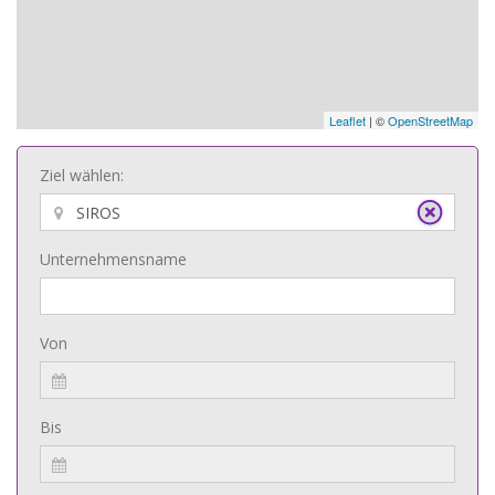
Leaflet
| ©
OpenStreetMap
Ziel wählen:
Unternehmensname
Von
Bis