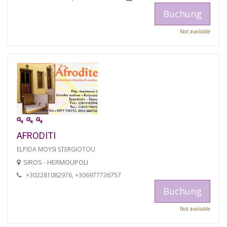
Buchung
Not available
AFRODITI
ELPIDA MOYSI STERGIOTOU
SIROS - HERMOUPOLI
+302281082976, +306977736757
Buchung
Not available