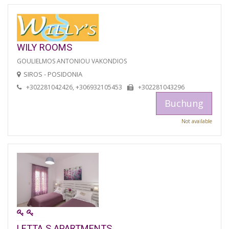
WILY ROOMS
GOULIELMOS ANTONIOU VAKONDIOS
SIROS - POSIDONIA
+302281042426, +306932105453
+302281043296
Buchung
Not available
LETTA S APARTMENTS