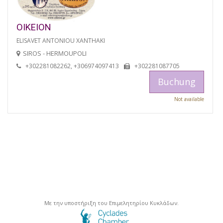
OIKEION
ELISAVET ANTONIOU XANTHAKI
SIROS - HERMOUPOLI
+302281082262, +306974097413
+302281087705
Buchung
Not available
Με την υποστήριξη του Επιμελητηρίου Κυκλάδων.