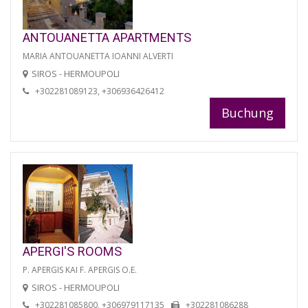
ANTOUANETTA APARTMENTS
MARIA ANTOUANETTA IOANNI ALVERTI
SIROS - HERMOUPOLI
+302281089123, +306936426412
Buchung
APERGI'S ROOMS
P. APERGIS KAI F. APERGIS O.E.
SIROS - HERMOUPOLI
+302281085800, +306979117135
+302281086288