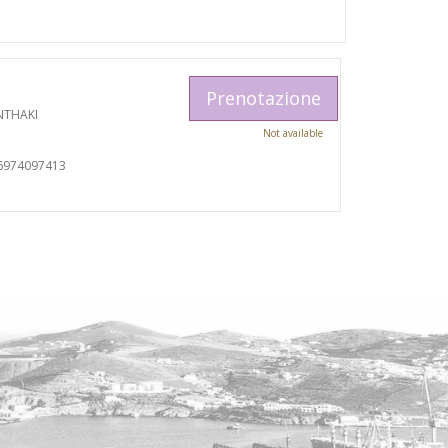
Prenotazione
NTHAKI
Not available
6974097413