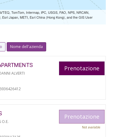
 NAVTEQ, TomTom, Intermap, iPC, USGS, FAO, NPS, NRCAN,
Esri Japan, METI, Esri China (Hong Kong), and the GIS User
io
Nome dell'azienda
APARTMENTS
Prenotazione
ANNI ALVERTI
06936426412
S
Prenotazione
S O.E.
Not available