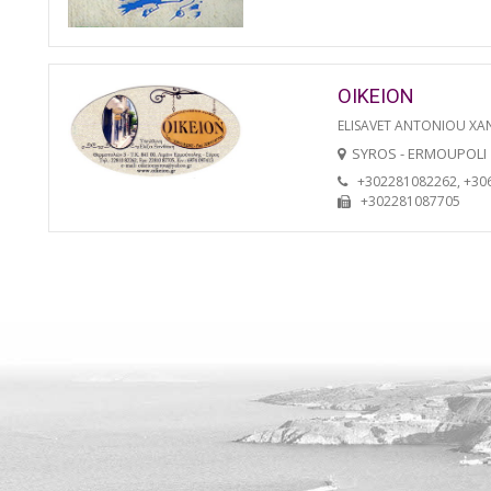
OIKEION
ELISAVET ANTONIOU XA
SYROS - ERMOUPOLI
+302281082262, +30
+302281087705