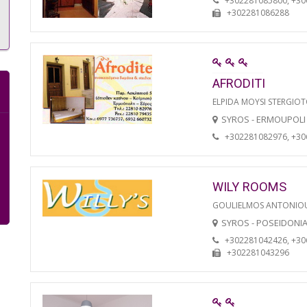
+302281085800, +3
+302281086288
AFRODITI
ELPIDA MOYSI STERGIO
SYROS - ERMOUPOLI
+302281082976, +3
WILY ROOMS
GOULIELMOS ANTONIO
SYROS - POSEIDONI
+302281042426, +3
+302281043296