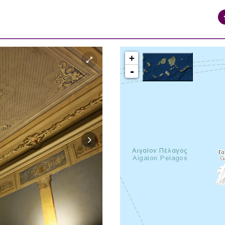
+
-
syros_vaporia_F268133321.jpg