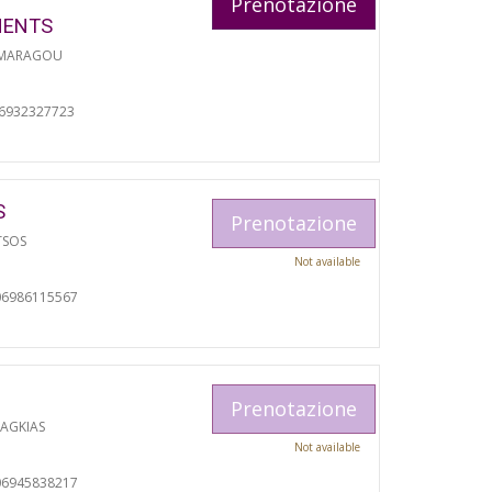
Prenotazione
MENTS
 MARAGOU
06932327723
S
Prenotazione
TSOS
Not available
06986115567
Prenotazione
RAGKIAS
Not available
06945838217