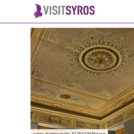
syros_hermoupolis_F1793228764.jpg