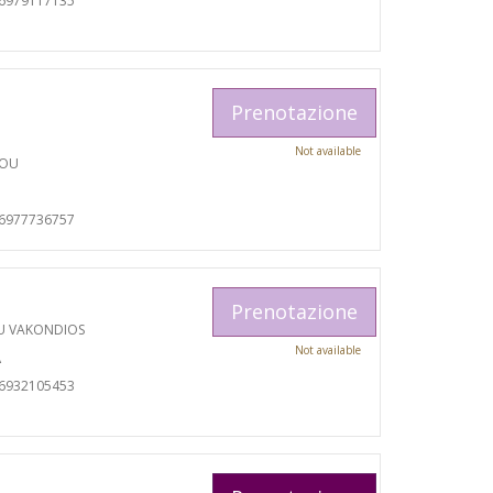
06979117135
Prenotazione
Not available
TOU
06977736757
Prenotazione
U VAKONDIOS
Not available
A
06932105453