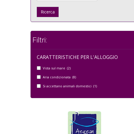
Ricerca
Filtri:
CARATTERISTICHE PER L'ALLOGGIO
Vista sul mare (2)
Aria condizionata (8)
Si accettano animali domestici (1)