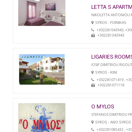
LETTA S APART
NIKOLETTA ANTONIOU
SYROS - FOINIKAS
+302281043943, +3
+302281043943
LIGARIES ROOM
IOSIF DIMITRIOU RIGOU
SYROS - KINI
+302281071419 , +3
+302281071118
O MYLOS
STEFANOS DIMITRIOU F
SYROS - ANO SYROS
+302281085432 , +3