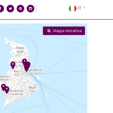
IT
EN
EL
Mappa interattiva
FR
DE
ES
RU
CN