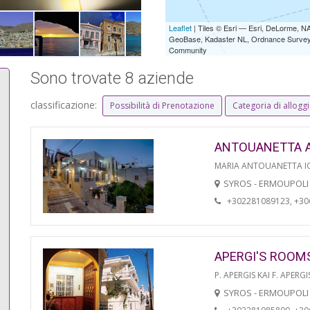
Leaflet
| Tiles © Esri — Esri, DeLorme,
GeoBase, Kadaster NL, Ordnance Survey, 
Community
Sono trovate 8 aziende
classificazione:
Possibilità di Prenotazione
Categoria di allogg
ANTOUANETTA 
MARIA ANTOUANETTA IO
SYROS - ERMOUPOLI
+302281089123, +3
APERGI'S ROOM
P. APERGIS KAI F. APERGI
SYROS - ERMOUPOLI