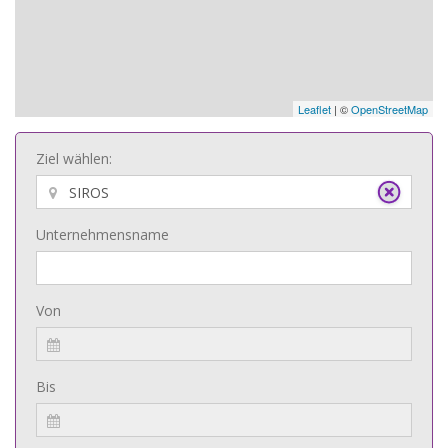
Leaflet
| ©
OpenStreetMap
Ziel wählen:
Unternehmensname
Von
Bis