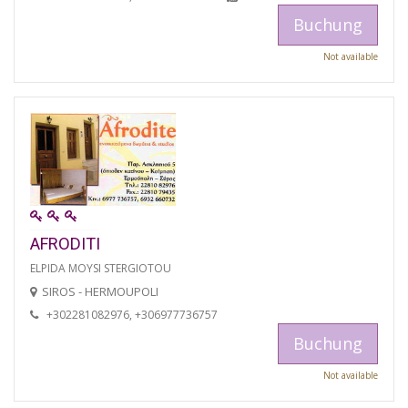
Buchung
Not available
AFRODITI
ELPIDA MOYSI STERGIOTOU
SIROS - HERMOUPOLI
+302281082976, +306977736757
Buchung
Not available