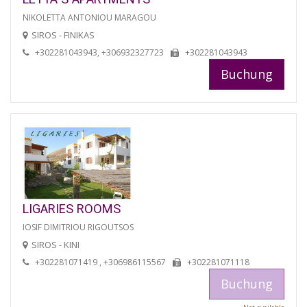
NIKOLETTA ANTONIOU MARAGOU
SIROS - FINIKAS
+302281043943, +306932327723
+302281043943
Buchung
LIGARIES ROOMS
IOSIF DIMITRIOU RIGOUTSOS
SIROS - KINI
+302281071419 , +306986115567
+302281071118
Buchung