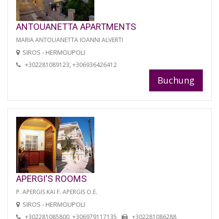
ANTOUANETTA APARTMENTS
MARIA ANTOUANETTA IOANNI ALVERTI
SIROS - HERMOUPOLI
+302281089123, +306936426412
Buchung
APERGI'S ROOMS
P. APERGIS KAI F. APERGIS O.E.
SIROS - HERMOUPOLI
+302281085800, +306979117135
+302281086288