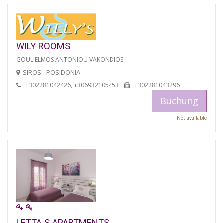
WILY ROOMS
GOULIELMOS ANTONIOU VAKONDIOS
SIROS - POSIDONIA
+302281042426, +306932105453
+302281043296
Buchung
Not available
LETTA S APARTMENTS