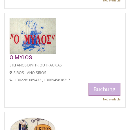
Not available
O MYLOS
STEFANOS DIMITRIOU FRAGKIAS
SIROS - ANO SIROS
+302281085432 , +306945838217
Buchung
Not available