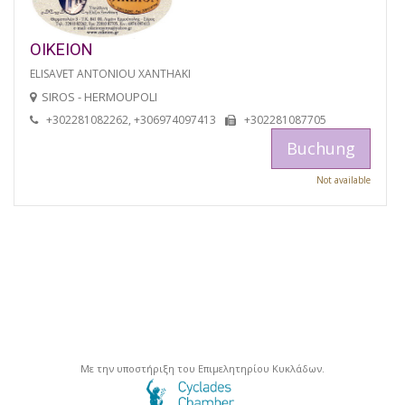
OIKEION
ELISAVET ANTONIOU XANTHAKI
SIROS - HERMOUPOLI
+302281082262, +306974097413
+302281087705
Buchung
Not available
Με την υποστήριξη του Επιμελητηρίου Κυκλάδων.