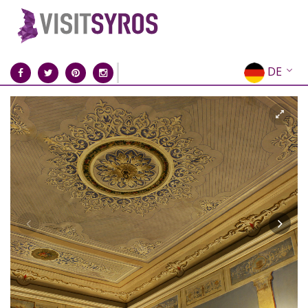
DE
EN
EL
FR
IT
ES
RU
CN