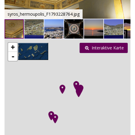
syros_hermoupolis_F1793228764.jpg
+
Interaktive Karte
-