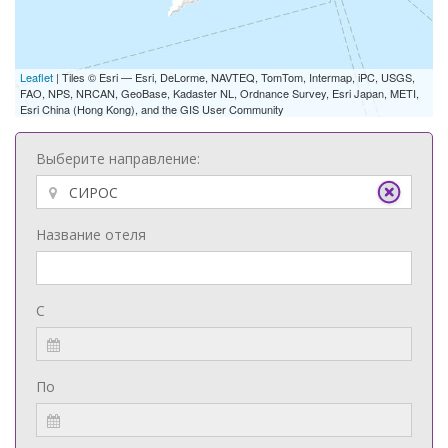
Leaflet
| Tiles © Esri — Esri, DeLorme, NAVTEQ, TomTom, Intermap, iPC, USGS,
FAO, NPS, NRCAN, GeoBase, Kadaster NL, Ordnance Survey, Esri Japan, METI,
Esri China (Hong Kong), and the GIS User Community
Выберите направление:
Название отеля
С
По