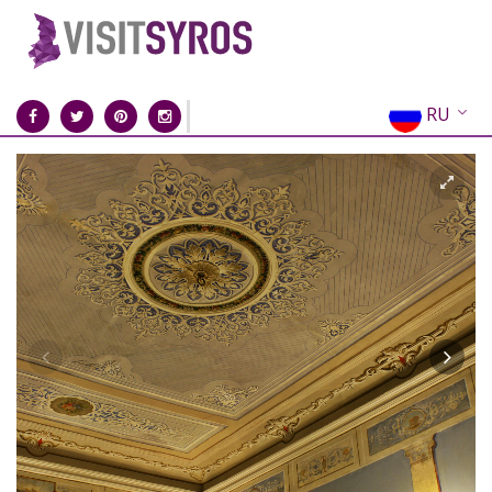
RU
EN
EL
FR
DE
IT
ES
CN