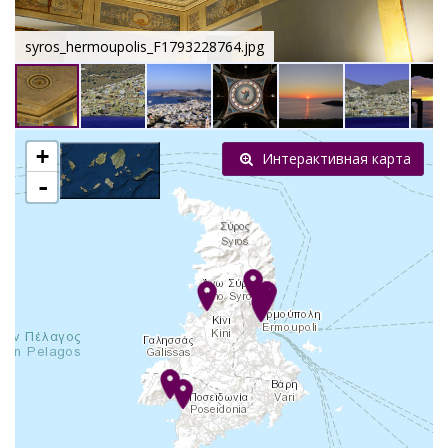
syros_hermoupolis_F1793228764.jpg
+
Интерактивная карта
-