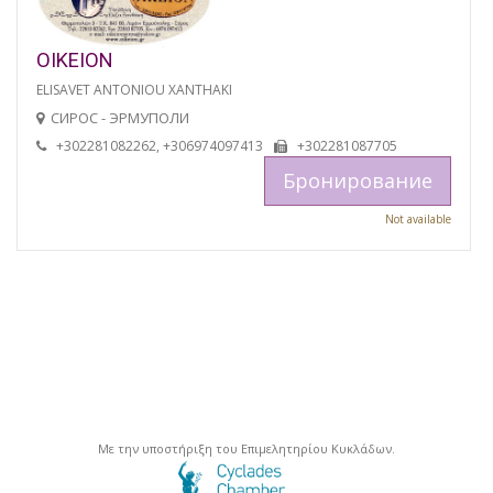
OIKEION
ELISAVET ANTONIOU XANTHAKI
СИРОС - ЭРМУПОЛИ
+302281082262, +306974097413
+302281087705
Бронирование
Not available
Με την υποστήριξη του Επιμελητηρίου Κυκλάδων.