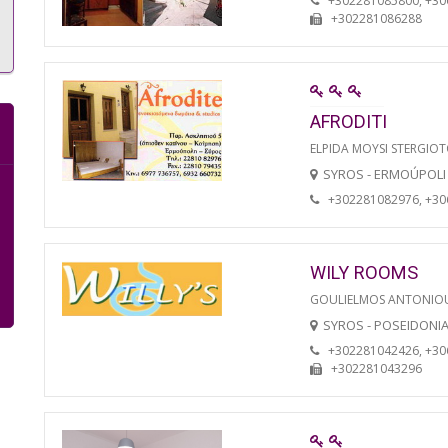
+302281085800, +3
+302281086288
AFRODITI
ELPIDA MOYSI STERGIO
SYROS - ERMOÚPOLI
+302281082976, +3
WILY ROOMS
GOULIELMOS ANTONIO
SYROS - POSEIDONI
+302281042426, +3
+302281043296