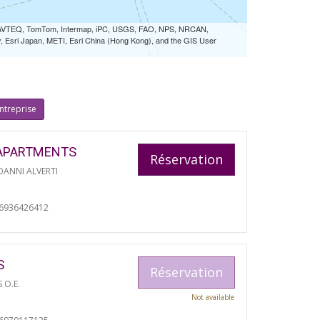
 NAVTEQ, TomTom, Intermap, iPC, USGS, FAO, NPS, NRCAN,
Esri Japan, METI, Esri China (Hong Kong), and the GIS User
ntreprise
APARTMENTS
Réservation
ANNI ALVERTI
06936426412
S
Réservation
S O.E.
Not available