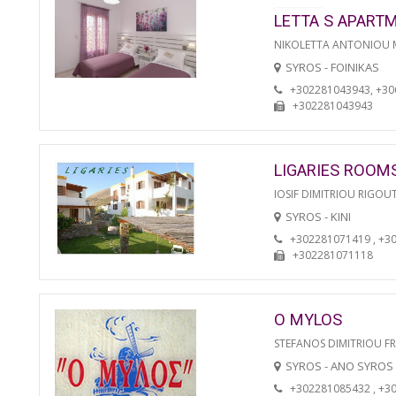
LETTA S APART
NIKOLETTA ANTONIOU
SYROS - FOINIKAS
+302281043943, +3
+302281043943
LIGARIES ROOM
IOSIF DIMITRIOU RIGOU
SYROS - KINI
+302281071419 , +3
+302281071118
O MYLOS
STEFANOS DIMITRIOU F
SYROS - ANO SYROS
+302281085432 , +3