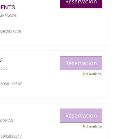
Réservation
MENTS
 MARAGOU
06932327723
S
Réservation
TSOS
Not available
06986115567
Réservation
RAGKIAS
Not available
06945838217