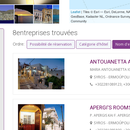
Leaflet
| Tiles © Esri — Esri, DeLorme,
GeoBase, Kadaster NL, Ordnance Survey, 
Community
8entreprises trouvées
Ordre:
Possibilité de réservation
Catégorie d'hôtel
Nom d'e
ANTOUANETTA 
MARIA ANTOUANETTA IO
SYROS - ERMOÚPOLI
+302281089123, +3
APERGI'S ROOM
P. APERGIS KAI F. APERGI
SYROS - ERMOÚPOLI