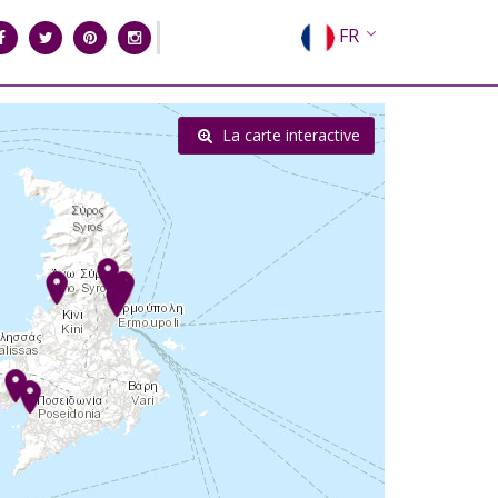
FR
EN
EL
La carte interactive
DE
IT
ES
RU
CN