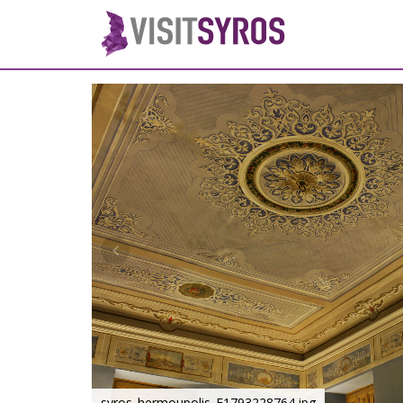
syros_hermoupolis_F1793228764.jpg