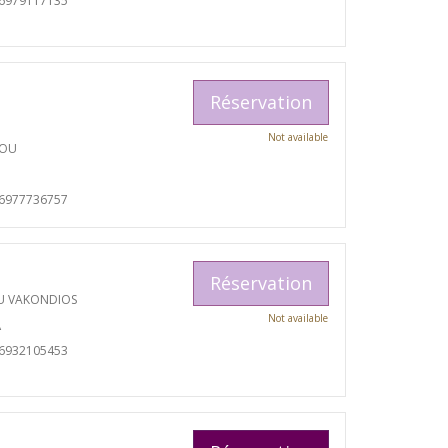
06979117135
Réservation
Not available
TOU
06977736757
Réservation
U VAKONDIOS
Not available
A
06932105453