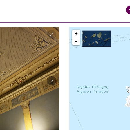
+
-
syros_vaporia_F268133321.jpg