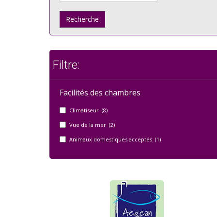
Recherche
Filtre:
Facilités des chambres
Climatiseur (8)
Vue de la mer (2)
Animaux domestiques acceptés (1)