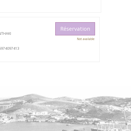
Réservation
NTHAKI
Not available
6974097413