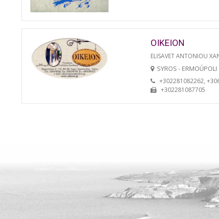
OIKEION
ELISAVET ANTONIOU XA
SYROS - ERMOÚPOLI
+302281082262, +30
+302281087705