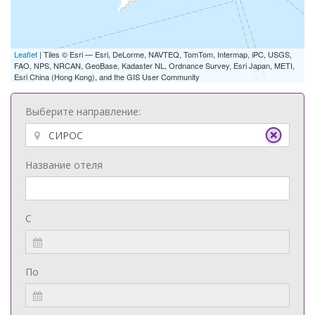
Leaflet
| Tiles © Esri — Esri, DeLorme, NAVTEQ, TomTom, Intermap, iPC, USGS,
FAO, NPS, NRCAN, GeoBase, Kadaster NL, Ordnance Survey, Esri Japan, METI,
Esri China (Hong Kong), and the GIS User Community
Выберите направление:
Название отеля
С
По