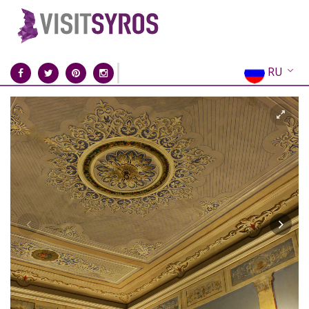
RU
EN
EL
FR
DE
IT
ES
CN