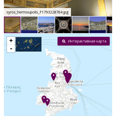
syros_hermoupolis_F1793228764.jpg
+
Интерактивная карта
-