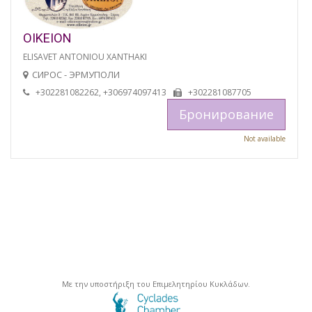
OIKEION
ELISAVET ANTONIOU XANTHAKI
СИРОС - ЭРМУПОЛИ
+302281082262, +306974097413
+302281087705
Бронирование
Not available
Με την υποστήριξη του Επιμελητηρίου Κυκλάδων.