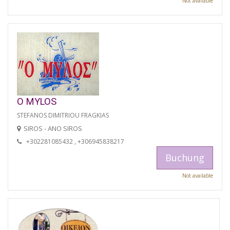
Not available
O MYLOS
STEFANOS DIMITRIOU FRAGKIAS
SIROS - ANO SIROS
+302281085432 , +306945838217
Buchung
Not available