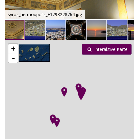
syros_hermoupolis_F1793228764.jpg
+
Interaktive Karte
-