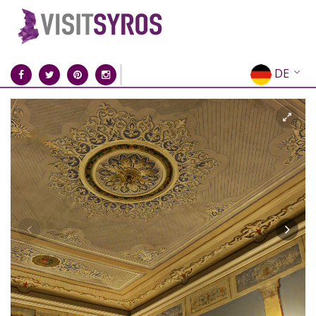
DE
EN
EL
FR
IT
ES
RU
CN