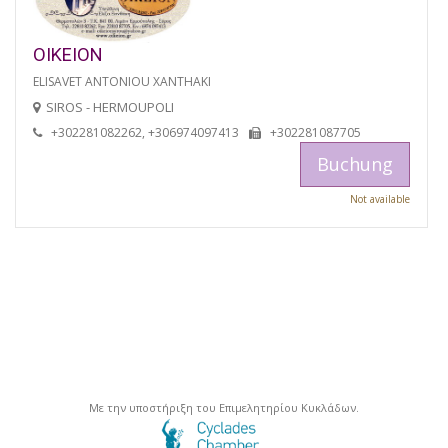
OIKEION
ELISAVET ANTONIOU XANTHAKI
SIROS - HERMOUPOLI
+302281082262, +306974097413
+302281087705
Buchung
Not available
Με την υποστήριξη του Επιμελητηρίου Κυκλάδων.