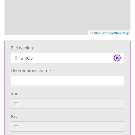
Leaflet
| ©
OpenStreetMap
Ziel wählen:
Unternehmensname
Von
Bis