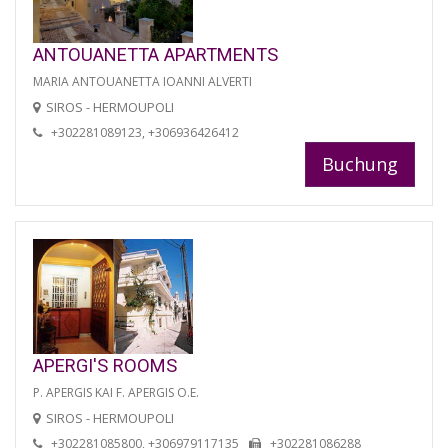
ANTOUANETTA APARTMENTS
MARIA ANTOUANETTA IOANNI ALVERTI
SIROS - HERMOUPOLI
+302281089123, +306936426412
Buchung
APERGI'S ROOMS
P. APERGIS KAI F. APERGIS O.E.
SIROS - HERMOUPOLI
+302281085800, +306979117135
+302281086288