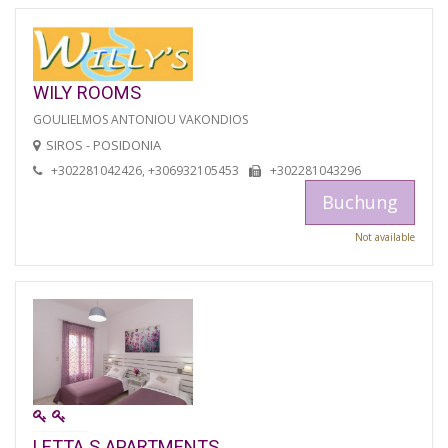
WILY ROOMS
GOULIELMOS ANTONIOU VAKONDIOS
SIROS - POSIDONIA
+302281042426, +306932105453
+302281043296
Buchung
Not available
LETTA S APARTMENTS