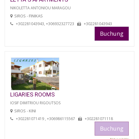
NIKOLETTA ANTONIOU MARAGOU
SIROS - FINIKAS
+302281043943, +306932327723
+302281043943
Buchung
LIGARIES ROOMS
IOSIF DIMITRIOU RIGOUTSOS
SIROS - KINI
+302281071419 , +306986115567
+302281071118
Buchung