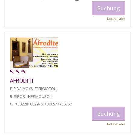
Buchung
Not available
AFRODITI
ELPIDA MOYSI STERGIOTOU
SIROS - HERMOUPOLI
+302281082976, +306977736757
Buchung
Not available