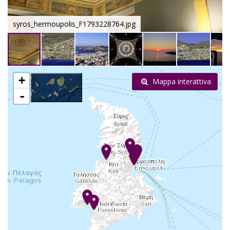
syros_hermoupolis_F1793228764.jpg
+
Mappa interattiva
-