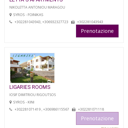
NIKOLETTA ANTONIOU MARAGOU
SYROS - FOINIKAS
+302281043943, +306932327723
+302281043943
Prenotazione
LIGARIES ROOMS
IOSIF DIMITRIOU RIGOUTSOS
SYROS - KINI
+302281071419 , +306986115567
+302281071118
Prenotazione