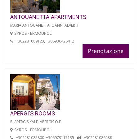
ANTOUANETTA APARTMENTS
MARIA ANTOUANETTA IOANNI ALVERTI
SYROS - ERMOUPOLI
+302281089123, +306936426412
Prenotazione
APERGI'S ROOMS
P. APERGIS KAI F. APERGIS O.E.
SYROS - ERMOUPOLI
+302281085800, +306979117135
+302281086288