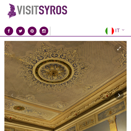
IT
EN
EL
FR
DE
ES
RU
CN