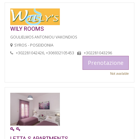
WILY ROOMS
GOULIELMOS ANTONIOU VAKONDIOS
SYROS - POSEIDONIA
+302281042426, +306932105453
+302281043296
Prenotazione
Not available
LETTA S APARTMENTS