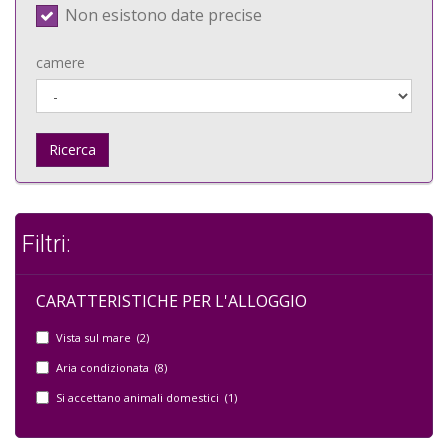
Non esistono date precise
camere
Ricerca
Filtri:
CARATTERISTICHE PER L'ALLOGGIO
Vista sul mare (2)
Aria condizionata (8)
Si accettano animali domestici (1)