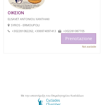
OIKEION
ELISAVET ANTONIOU XANTHAKI
SYROS - ERMOUPOLI
+302281082262, +306974097413
+302281087705
Prenotazione
Not available
Με την υποστήριξη του Επιμελητηρίου Κυκλάδων.