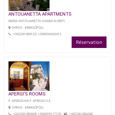
ANTOUANETTA APARTMENTS
MARIA ANTOUANETTA IOANNI ALVERTI
SYROS - ERMOÚPOLI
+302281089123, +306936426412
Réservation
APERGI'S ROOMS
P. APERGIS KAI F. APERGIS O.E.
SYROS - ERMOÚPOLI
+302281085800, +306979117135
+302281086288