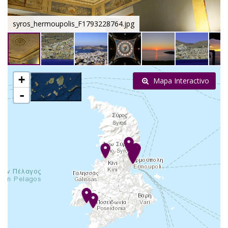
syros_hermoupolis_F1793228764.jpg
+
Mapa Interactivo
-