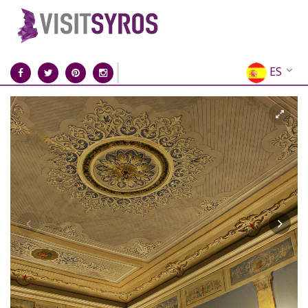
ES
EN
EL
FR
DE
IT
RU
CN