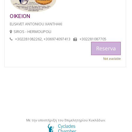
OIKEION
ELISAVET ANTONIOU XANTHAKI
SIROS - HERMOUPOLI
+302281082262, +306974097413
+302281087705
Reserva
Not available
Με την υποστήριξη του Επιμελητηρίου Κυκλάδων.