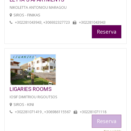
NIKOLETTA ANTONIOU MARAGOU
SIROS - FINIKAS
+302281043943, +306932327723
+302281043943
Reserva
LIGARIES ROOMS
IOSIF DIMITRIOU RIGOUTSOS
SIROS - KINI
+302281071419 , +306986115567
+302281071118
Reserva