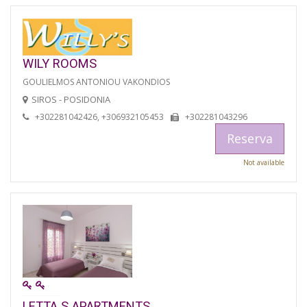
WILY ROOMS
GOULIELMOS ANTONIOU VAKONDIOS
SIROS - POSIDONIA
+302281042426, +306932105453
+302281043296
Reserva
Not available
LETTA S APARTMENTS