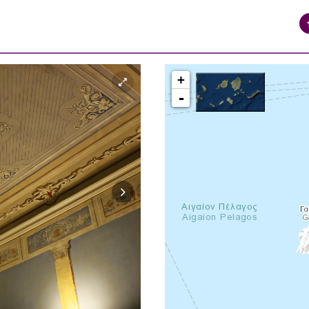
+
-
syros_vaporia_F268133321.jpg