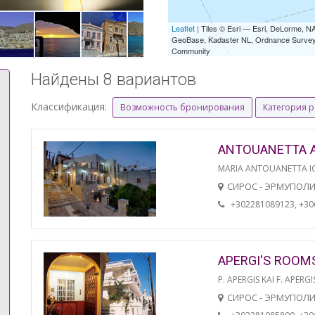
Leaflet
| Tiles © Esri — Esri, DeLorme,
GeoBase, Kadaster NL, Ordnance Survey, 
Community
Найдены 8 вариантов
Классификация:
Возможность бронирования
Категория 
ANTOUANETTA 
MARIA ANTOUANETTA IO
СИРОС - ЭРМУПОЛ
+302281089123, +3
APERGI'S ROOM
P. APERGIS KAI F. APERGI
СИРОС - ЭРМУПОЛ