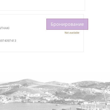
Бронирование
NTHAKI
Not available
6974097413