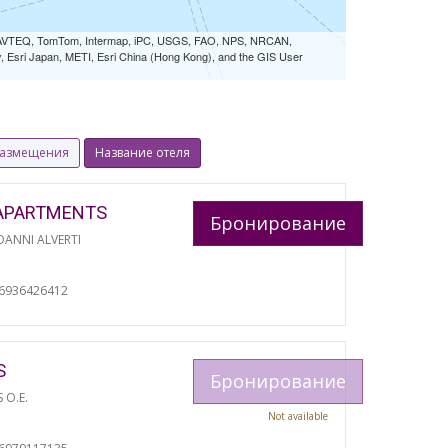
 NAVTEQ, TomTom, Intermap, iPC, USGS, FAO, NPS, NRCAN,
Esri Japan, METI, Esri China (Hong Kong), and the GIS User
размещения
Название отеля
APARTMENTS
Бронирование
ANNI ALVERTI
И
06936426412
S
Бронирование
S O.E.
Not available
И