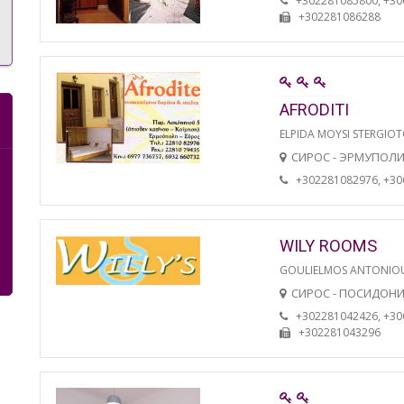
+302281085800, +3
+302281086288
AFRODITI
ELPIDA MOYSI STERGIO
СИРОС - ЭРМУПОЛ
+302281082976, +3
WILY ROOMS
GOULIELMOS ANTONIO
СИРОС - ПОСИДОН
+302281042426, +3
+302281043296