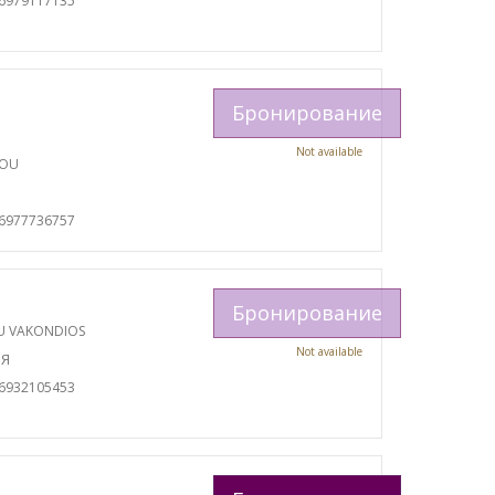
06979117135
Бронирование
Not available
TOU
И
06977736757
Бронирование
U VAKONDIOS
Not available
ИЯ
06932105453