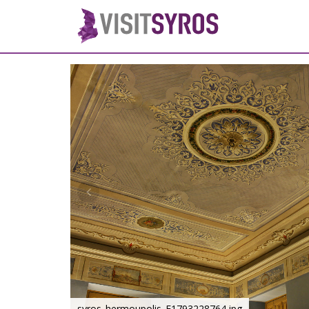
syros_hermoupolis_F1793228764.jpg