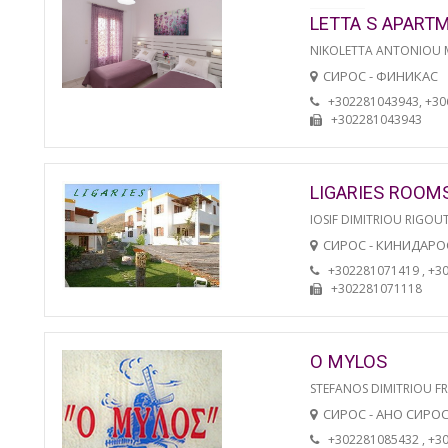
LETTA S APART
NIKOLETTA ANTONIOU
СИРОС - ФИНИКАС
+302281043943, +3
+302281043943
LIGARIES ROOM
IOSIF DIMITRIOU RIGOU
СИРОС - КИНИДАРО
+302281071419 , +3
+302281071118
O MYLOS
STEFANOS DIMITRIOU F
СИРОС - АНО СИРО
+302281085432 , +3