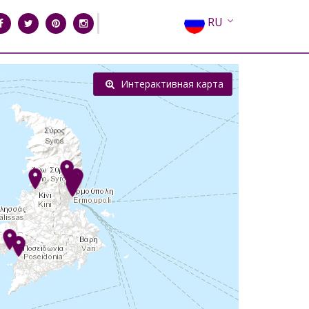
RU
EN
EL
Интерактивная карта
FR
DE
IT
ES
CN