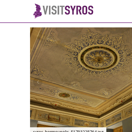
syros_hermoupolis_F1793228764.jpg