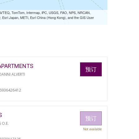
 NAVTEQ, TomTom, Intermap, iPC, USGS, FAO, NPS, NRCAN,
Esri Japan, METI, Esri China (Hong Kong), and the GIS User
APARTMENTS
预订
ANNI ALVERTI
06936426412
S
预订
S O.E.
Not available