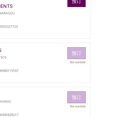
预订
MENTS
 MARAGOU
06932327723
S
预订
TSOS
Not available
06986115567
预订
RAGKIAS
Not available
06945838217