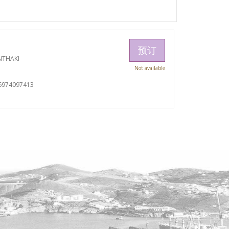
预订
NTHAKI
Not available
6974097413