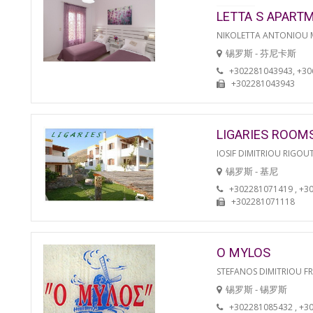
LETTA S APART
NIKOLETTA ANTONIOU
锡罗斯 - 芬尼卡斯
+302281043943, +3
+302281043943
LIGARIES ROOM
IOSIF DIMITRIOU RIGOU
锡罗斯 - 基尼
+302281071419 , +3
+302281071118
O MYLOS
STEFANOS DIMITRIOU F
锡罗斯 - 锡罗斯
+302281085432 , +3