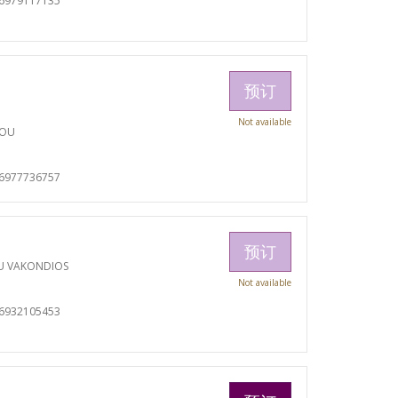
06979117135
预订
Not available
TOU
06977736757
预订
U VAKONDIOS
Not available
06932105453