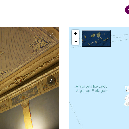
+
-
syros_vaporia_F268133321.jpg