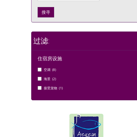
搜寻
过滤:
住宿房设施
空调 (8)
海景 (2)
接受宠物 (1)