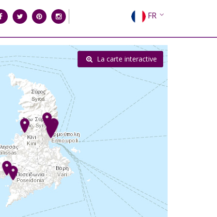
FR
EN
EL
La carte interactive
DE
IT
ES
RU
CN