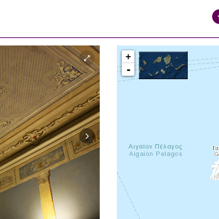
+
-
syros_vaporia_F268133321.jpg