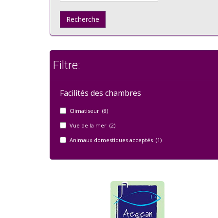
Recherche
Filtre:
Facilités des chambres
Climatiseur (8)
Vue de la mer (2)
Animaux domestiques acceptés (1)