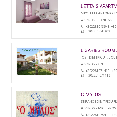
LETTA S APART
NIKOLETTA ANTONIOU
SYROS - FOINIKAS
+302281043943, +3
+302281043943
LIGARIES ROOM
IOSIF DIMITRIOU RIGOU
SYROS - KINI
+302281071419 , +3
+302281071118
O MYLOS
STEFANOS DIMITRIOU F
SYROS - ANO SYROS
+302281085432 , +3