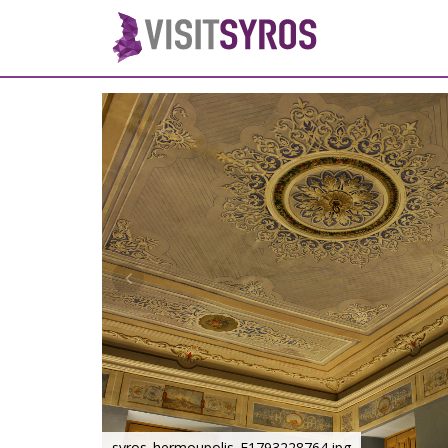
syros_hermoupolis_F1793228764.jpg