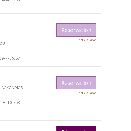
06979117135
Réservation
Not available
TOU
06977736757
Réservation
U VAKONDIOS
Not available
A
06932105453