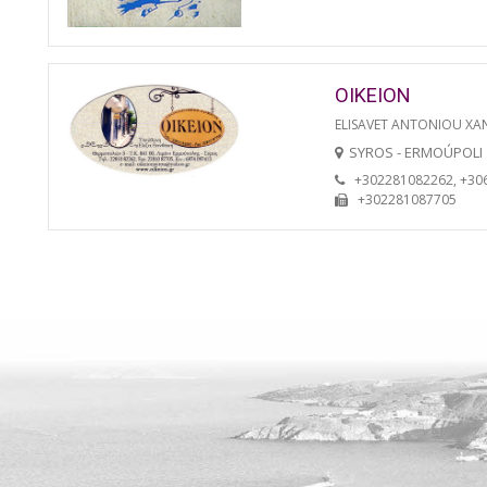
OIKEION
ELISAVET ANTONIOU XA
SYROS - ERMOÚPOLI
+302281082262, +30
+302281087705