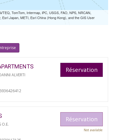
 NAVTEQ, TomTom, Intermap, iPC, USGS, FAO, NPS, NRCAN,
Esri Japan, METI, Esri China (Hong Kong), and the GIS User
ntreprise
APARTMENTS
Réservation
ANNI ALVERTI
06936426412
S
Réservation
S O.E.
Not available