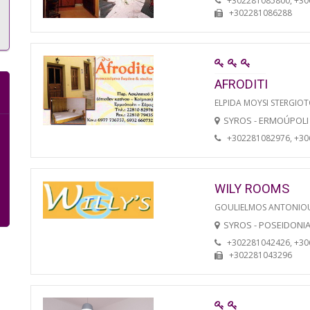
+302281085800, +3
+302281086288
AFRODITI
ELPIDA MOYSI STERGIO
SYROS - ERMOÚPOLI
+302281082976, +3
WILY ROOMS
GOULIELMOS ANTONIO
SYROS - POSEIDONI
+302281042426, +3
+302281043296