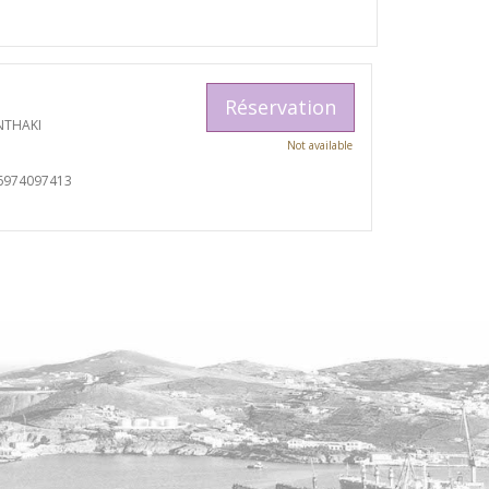
Réservation
NTHAKI
Not available
6974097413