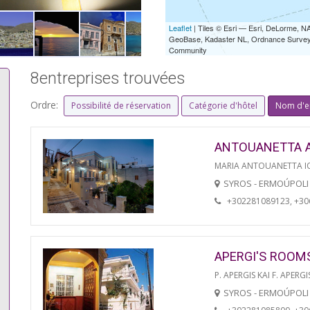
Leaflet
| Tiles © Esri — Esri, DeLorme,
GeoBase, Kadaster NL, Ordnance Survey, 
Community
8entreprises trouvées
Ordre:
Possibilité de réservation
Catégorie d'hôtel
Nom d'e
ANTOUANETTA 
MARIA ANTOUANETTA IO
SYROS - ERMOÚPOLI
+302281089123, +3
APERGI'S ROOM
P. APERGIS KAI F. APERGI
SYROS - ERMOÚPOLI