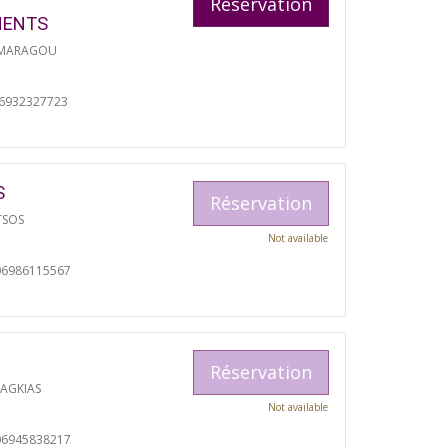
Réservation
MENTS
 MARAGOU
06932327723
S
Réservation
TSOS
Not available
06986115567
Réservation
RAGKIAS
Not available
06945838217