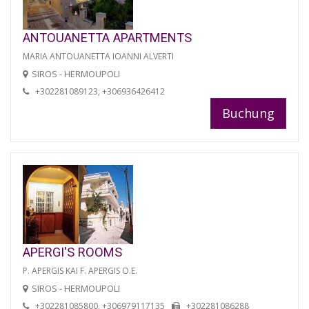
ANTOUANETTA APARTMENTS
MARIA ANTOUANETTA IOANNI ALVERTI
SIROS - HERMOUPOLI
+302281089123, +306936426412
Buchung
APERGI'S ROOMS
P. APERGIS KAI F. APERGIS O.E.
SIROS - HERMOUPOLI
+302281085800, +306979117135
+302281086288