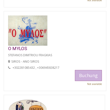
Not available
O MYLOS
STEFANOS DIMITRIOU FRAGKIAS
SIROS - ANO SIROS
+302281085432 , +306945838217
Buchung
Not available