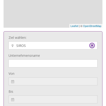
Leaflet
| ©
OpenStreetMap
Ziel wählen:
Unternehmensname
Von
Bis