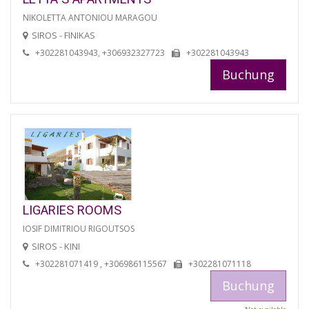
NIKOLETTA ANTONIOU MARAGOU
SIROS - FINIKAS
+302281043943, +306932327723
+302281043943
Buchung
LIGARIES ROOMS
IOSIF DIMITRIOU RIGOUTSOS
SIROS - KINI
+302281071419 , +306986115567
+302281071118
Buchung