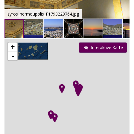
syros_hermoupolis_F1793228764.jpg
+
Interaktive Karte
-