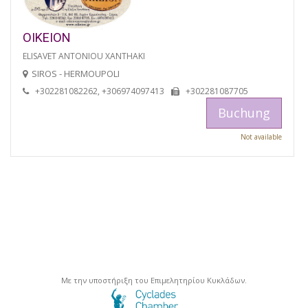
OIKEION
ELISAVET ANTONIOU XANTHAKI
SIROS - HERMOUPOLI
+302281082262, +306974097413
+302281087705
Buchung
Not available
Με την υποστήριξη του Επιμελητηρίου Κυκλάδων.