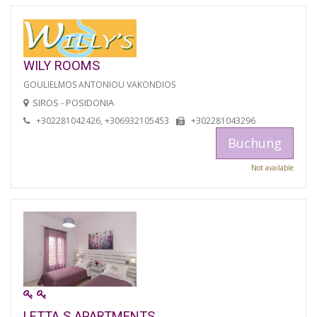
WILY ROOMS
GOULIELMOS ANTONIOU VAKONDIOS
SIROS - POSIDONIA
+302281042426, +306932105453
+302281043296
Buchung
Not available
LETTA S APARTMENTS