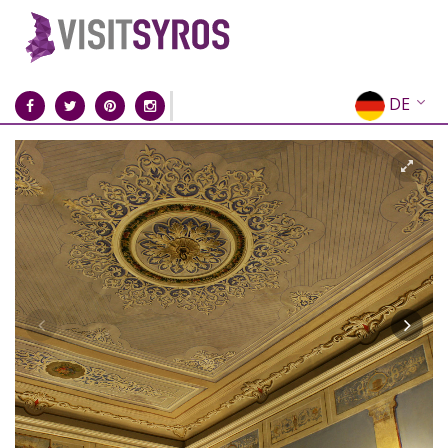
DE
EN
EL
FR
IT
ES
RU
CN