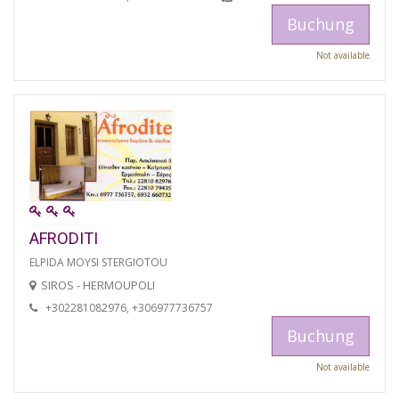
Buchung
Not available
AFRODITI
ELPIDA MOYSI STERGIOTOU
SIROS - HERMOUPOLI
+302281082976, +306977736757
Buchung
Not available