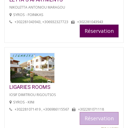
NIKOLETTA ANTONIOU MARAGOU
SYROS - FOINIKAS
+302281043943, +306932327723
+302281043943
Réservation
LIGARIES ROOMS
IOSIF DIMITRIOU RIGOUTSOS
SYROS - KINI
+302281071419 , +306986115567
+302281071118
Réservation