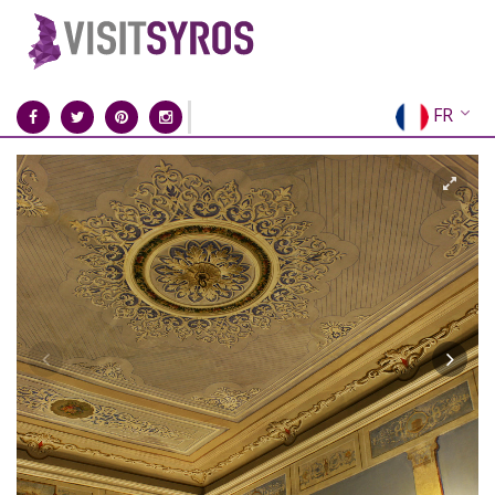
FR
EN
EL
DE
IT
ES
RU
CN