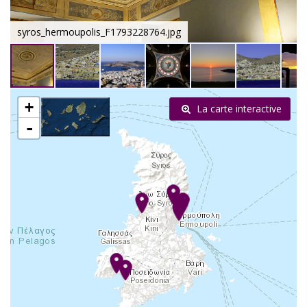
syros_hermoupolis_F1793228764.jpg
+
La carte interactive
-