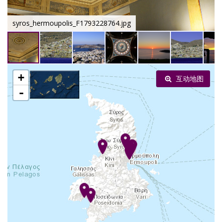
syros_hermoupolis_F1793228764.jpg
+
互动地图
-