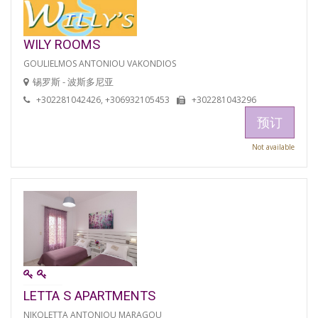
WILY ROOMS
GOULIELMOS ANTONIOU VAKONDIOS
锡罗斯 - 波斯多尼亚
+302281042426, +306932105453
+302281043296
预订
Not available
LETTA S APARTMENTS
NIKOLETTA ANTONIOU MARAGOU