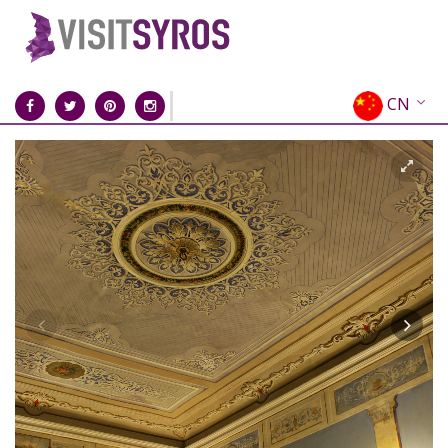
CN
EN
EL
FR
DE
IT
ES
RU