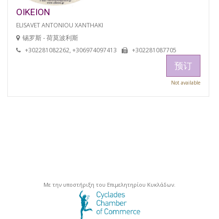
OIKEION
ELISAVET ANTONIOU XANTHAKI
锡罗斯 - 荷莫波利斯
+302281082262, +306974097413
+302281087705
预订
Not available
Με την υποστήριξη του Επιμελητηρίου Κυκλάδων.