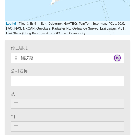
Leaflet
| Tiles © Esri — Esri, DeLorme, NAVTEQ, TomTom, Intermap, iPC, USGS,
FAO, NPS, NRCAN, GeoBase, Kadaster NL, Ordnance Survey, Esri Japan, METI,
Esri China (Hong Kong), and the GIS User Community
你去哪儿
公司名称
从
到