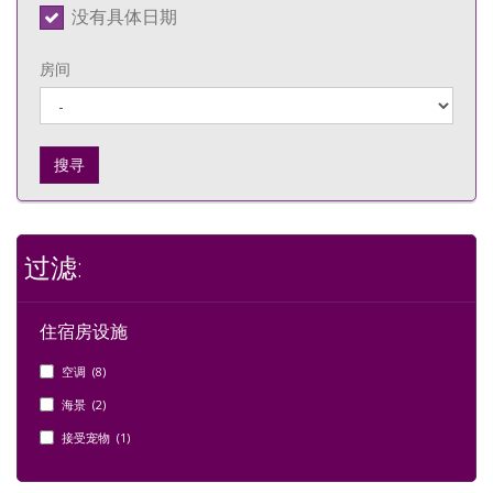
没有具体日期
房间
搜寻
过滤:
住宿房设施
空调 (8)
海景 (2)
接受宠物 (1)