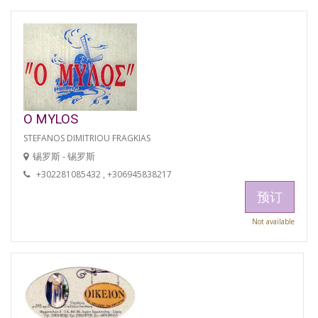
O MYLOS
STEFANOS DIMITRIOU FRAGKIAS
锡罗斯 - 锡罗斯
+302281085432 , +306945838217
预订
Not available