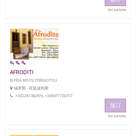
Not available
AFRODITI
ELPIDA MOYSI STERGIOTOU
锡罗斯 - 荷莫波利斯
+302281082976, +306977736757
预订
Not available