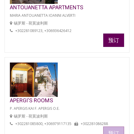
ANTOUANETTA APARTMENTS
MARIA ANTOUANETTA IOANNI ALVERTI
锡罗斯 - 荷莫波利斯
+302281089123, +306936426412
预订
APERGI'S ROOMS
P. APERGIS KAI F. APERGIS O.E.
锡罗斯 - 荷莫波利斯
+302281085800, +306979117135
+302281086288
预订