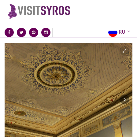
RU
EN
EL
FR
DE
IT
ES
CN