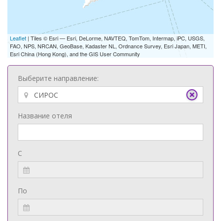
Leaflet
| Tiles © Esri — Esri, DeLorme, NAVTEQ, TomTom, Intermap, iPC, USGS,
FAO, NPS, NRCAN, GeoBase, Kadaster NL, Ordnance Survey, Esri Japan, METI,
Esri China (Hong Kong), and the GIS User Community
Выберите направление:
Название отеля
С
По