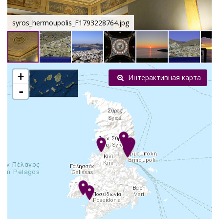
syros_hermoupolis_F1793228764.jpg
+
Интерактивная карта
-