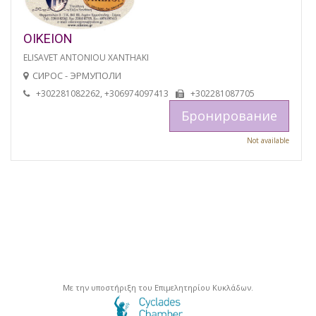
OIKEION
ELISAVET ANTONIOU XANTHAKI
СИРОС - ЭРМУПОЛИ
+302281082262, +306974097413
+302281087705
Бронирование
Not available
Με την υποστήριξη του Επιμελητηρίου Κυκλάδων.