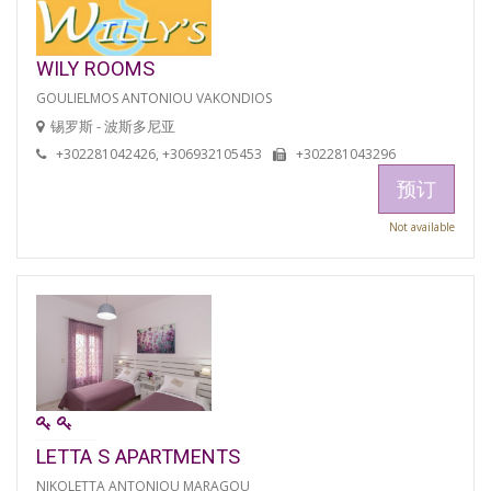
WILY ROOMS
GOULIELMOS ANTONIOU VAKONDIOS
锡罗斯 - 波斯多尼亚
+302281042426, +306932105453
+302281043296
预订
Not available
LETTA S APARTMENTS
NIKOLETTA ANTONIOU MARAGOU