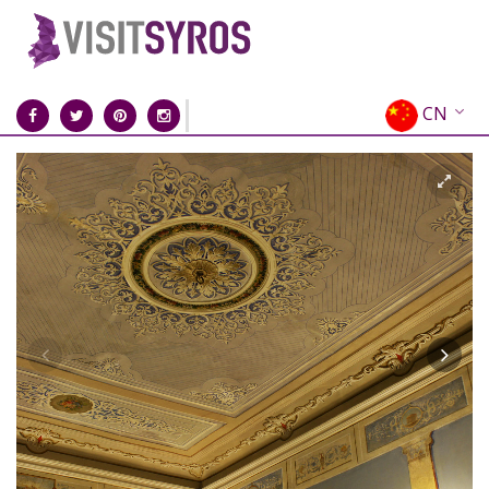
CN
EN
EL
FR
DE
IT
ES
RU