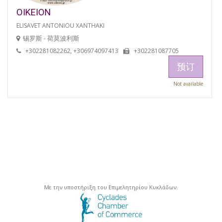
OIKEION
ELISAVET ANTONIOU XANTHAKI
锡罗斯 - 荷莫波利斯
+302281082262, +306974097413
+302281087705
预订
Not available
Με την υποστήριξη του Επιμελητηρίου Κυκλάδων.