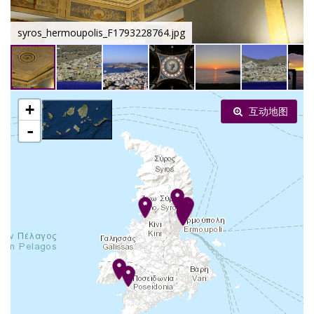
syros_hermoupolis_F1793228764.jpg
+
互动地图
-