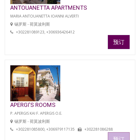
ANTOUANETTA APARTMENTS
MARIA ANTOUANETTA IOANNI ALVERTI
锡罗斯 - 荷莫波利斯
+302281089123, +306936426412
预订
APERGI'S ROOMS
P. APERGIS KAI F. APERGIS O.E.
锡罗斯 - 荷莫波利斯
+302281085800, +306979117135
+302281086288
预订