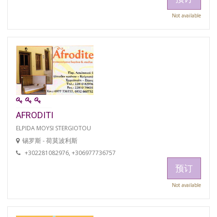
Not available
AFRODITI
ELPIDA MOYSI STERGIOTOU
锡罗斯 - 荷莫波利斯
+302281082976, +306977736757
预订
Not available