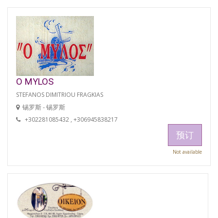
O MYLOS
STEFANOS DIMITRIOU FRAGKIAS
锡罗斯 - 锡罗斯
+302281085432 , +306945838217
预订
Not available