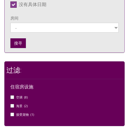
没有具体日期
房间
搜寻
过滤:
住宿房设施
空调 (8)
海景 (2)
接受宠物 (1)