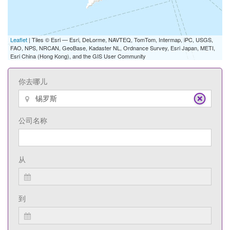
Leaflet
| Tiles © Esri — Esri, DeLorme, NAVTEQ, TomTom, Intermap, iPC, USGS,
FAO, NPS, NRCAN, GeoBase, Kadaster NL, Ordnance Survey, Esri Japan, METI,
Esri China (Hong Kong), and the GIS User Community
你去哪儿
公司名称
从
到