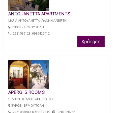
ANTOUANETTA APARTMENTS
ΜΑΡΙΑ ΑΝΤΟΥΑΝΕΤΤΑ ΙΩΑΝΝΗ ΑΛΒΕΡΤΗ
ΣΥΡΟΣ - ΕΡΜΟΥΠΟΛΗ
2281089123, 6936426412
Κράτηση
APERGI'S ROOMS
Π. ΑΠΕΡΓΗΣ ΚΑΙ Φ. ΑΠΕΡΓΗΣ Ο.Ε.
ΣΥΡΟΣ - ΕΡΜΟΥΠΟΛΗ
2281085800, 6979117135
2281086288