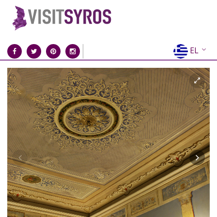
EL
EN
FR
DE
IT
ES
RU
CN