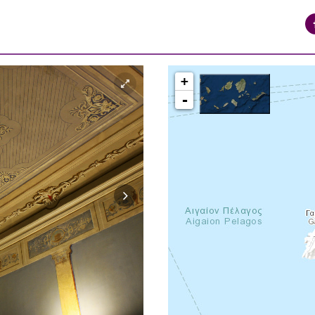
+
-
syros_vaporia_F268133321.jpg