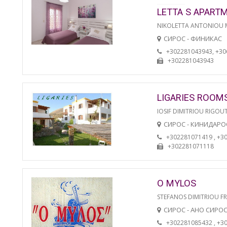
LETTA S APART
NIKOLETTA ANTONIOU
СИРОС - ФИНИКАС
+302281043943, +3
+302281043943
LIGARIES ROOM
IOSIF DIMITRIOU RIGOU
СИРОС - КИНИДАРО
+302281071419 , +3
+302281071118
O MYLOS
STEFANOS DIMITRIOU F
СИРОС - АНО СИРО
+302281085432 , +3