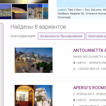
Leaflet
| Tiles © Esri — Esri, DeLorme,
GeoBase, Kadaster NL, Ordnance Survey, 
Community
Найдены 8 вариантов
Классификация:
Возможность бронирования
Категория 
ANTOUANETTA 
MARIA ANTOUANETTA IO
СИРОС - ЭРМУПОЛ
+302281089123, +3
APERGI'S ROOM
P. APERGIS KAI F. APERGI
СИРОС - ЭРМУПОЛ