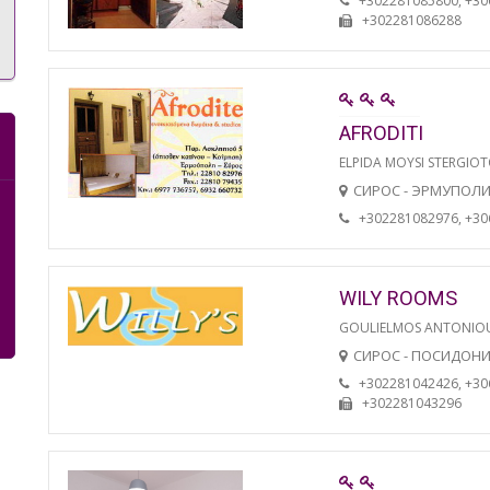
+302281085800, +3
+302281086288
AFRODITI
ELPIDA MOYSI STERGIO
СИРОС - ЭРМУПОЛ
+302281082976, +3
WILY ROOMS
GOULIELMOS ANTONIO
СИРОС - ПОСИДОН
+302281042426, +3
+302281043296