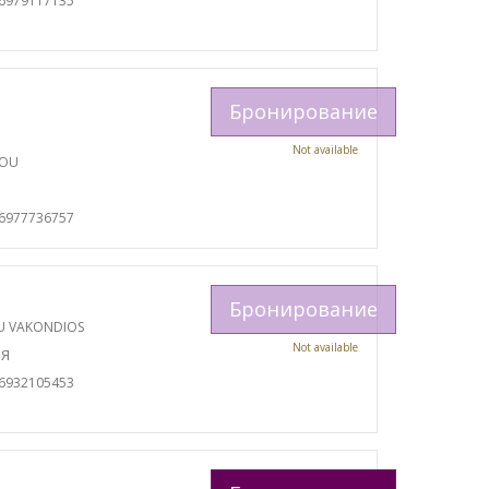
06979117135
Бронирование
Not available
TOU
И
06977736757
Бронирование
U VAKONDIOS
Not available
ИЯ
06932105453