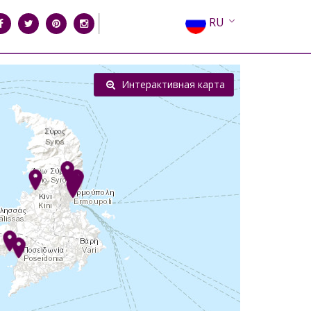
RU
EN
EL
Интерактивная карта
FR
DE
IT
ES
CN