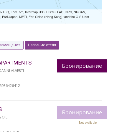
 NAVTEQ, TomTom, Intermap, iPC, USGS, FAO, NPS, NRCAN,
Esri Japan, METI, Esri China (Hong Kong), and the GIS User
размещения
Название отеля
APARTMENTS
Бронирование
ANNI ALVERTI
И
06936426412
S
Бронирование
S O.E.
Not available
И