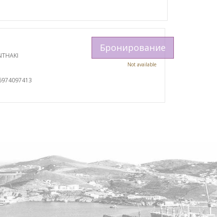
Бронирование
NTHAKI
Not available
6974097413