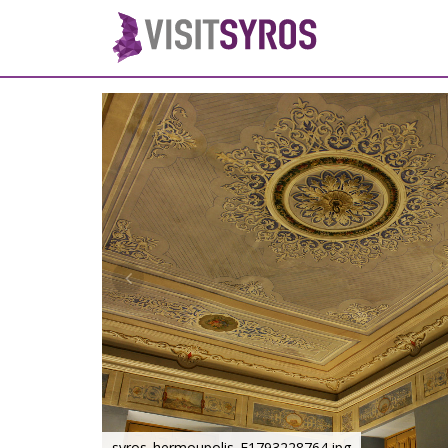
syros_hermoupolis_F1793228764.jpg