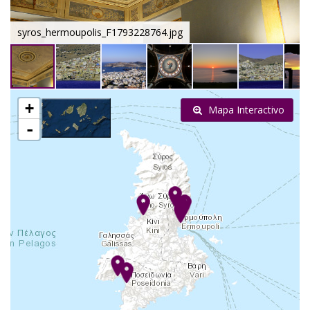
syros_hermoupolis_F1793228764.jpg
+
Mapa Interactivo
-