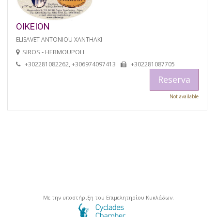
OIKEION
ELISAVET ANTONIOU XANTHAKI
SIROS - HERMOUPOLI
+302281082262, +306974097413
+302281087705
Reserva
Not available
Με την υποστήριξη του Επιμελητηρίου Κυκλάδων.