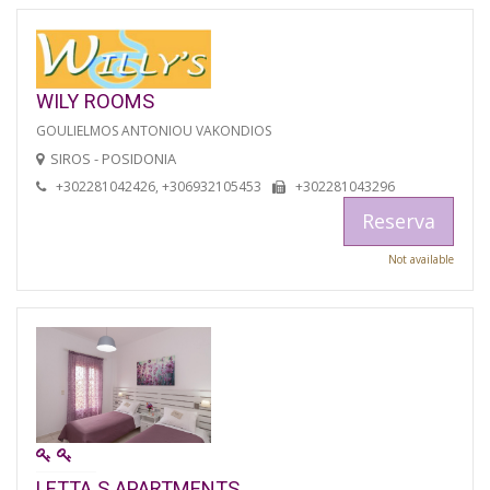
WILY ROOMS
GOULIELMOS ANTONIOU VAKONDIOS
SIROS - POSIDONIA
+302281042426, +306932105453
+302281043296
Reserva
Not available
LETTA S APARTMENTS