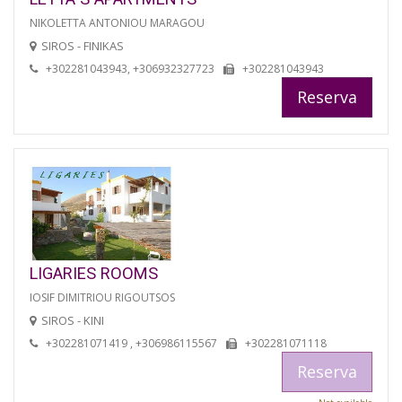
NIKOLETTA ANTONIOU MARAGOU
SIROS - FINIKAS
+302281043943, +306932327723
+302281043943
Reserva
LIGARIES ROOMS
IOSIF DIMITRIOU RIGOUTSOS
SIROS - KINI
+302281071419 , +306986115567
+302281071118
Reserva