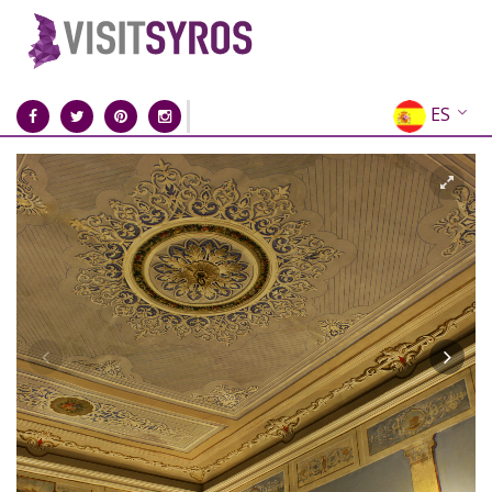
ES
EN
EL
FR
DE
IT
RU
CN