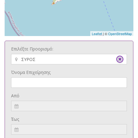
Leaflet
| ©
OpenStreetMap
Επιλέξτε Προορισμό:
Όνομα Επιχείρησης
Από
Έως