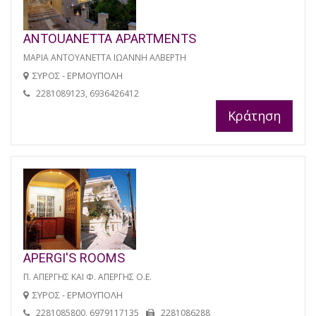
ANTOUANETTA APARTMENTS
ΜΑΡΙΑ ΑΝΤΟΥΑΝΕΤΤΑ ΙΩΑΝΝΗ ΑΛΒΕΡΤΗ
ΣΥΡΟΣ - ΕΡΜΟΥΠΟΛΗ
2281089123, 6936426412
Κράτηση
APERGI'S ROOMS
Π. ΑΠΕΡΓΗΣ ΚΑΙ Φ. ΑΠΕΡΓΗΣ Ο.Ε.
ΣΥΡΟΣ - ΕΡΜΟΥΠΟΛΗ
2281085800, 6979117135
2281086288