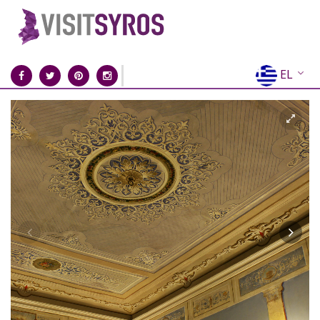
EL
EN
FR
DE
IT
ES
RU
CN