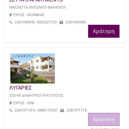
ΝΙΚΟΛΕΤΤΑ ΑΝΤΩΝΙΟΥ ΜΑΡΑΓΚΟΥ
ΣΥΡΟΣ - ΦΟΙΝΙΚΑΣ
2281043943, 6932327723
2281043943
Κράτηση
ΛΥΓΑΡΙΕΣ
ΙΩΣΗΦ ΔΗΜΗΤΡΙΟΥ ΡΗΓΟΥΤΣΟΣ
ΣΥΡΟΣ - ΚΙΝΙ
2281071419 , 6986115567
2281071118
Κράτηση