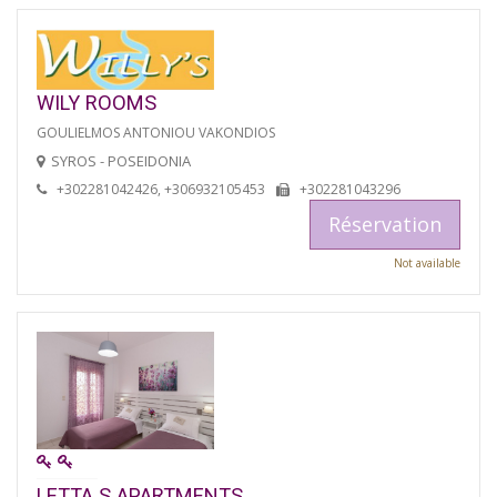
WILY ROOMS
GOULIELMOS ANTONIOU VAKONDIOS
SYROS - POSEIDONIA
+302281042426, +306932105453
+302281043296
Réservation
Not available
LETTA S APARTMENTS