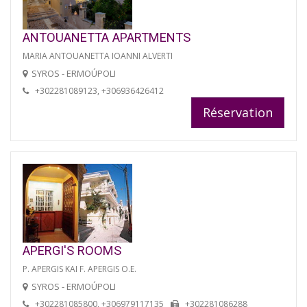
ANTOUANETTA APARTMENTS
MARIA ANTOUANETTA IOANNI ALVERTI
SYROS - ERMOÚPOLI
+302281089123, +306936426412
Réservation
APERGI'S ROOMS
P. APERGIS KAI F. APERGIS O.E.
SYROS - ERMOÚPOLI
+302281085800, +306979117135
+302281086288