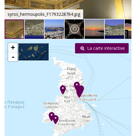
syros_hermoupolis_F1793228764.jpg
+
La carte interactive
-