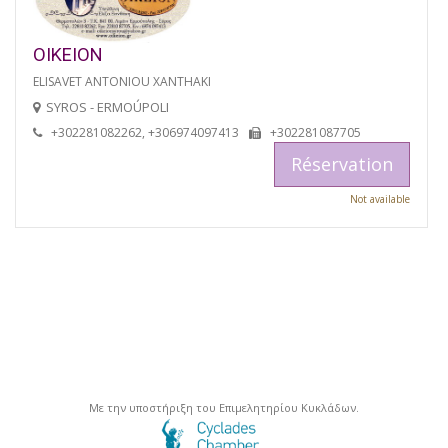
OIKEION
ELISAVET ANTONIOU XANTHAKI
SYROS - ERMOÚPOLI
+302281082262, +306974097413
+302281087705
Réservation
Not available
Με την υποστήριξη του Επιμελητηρίου Κυκλάδων.