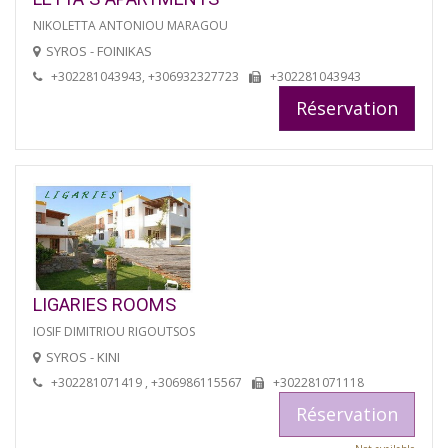
NIKOLETTA ANTONIOU MARAGOU
SYROS - FOINIKAS
+302281043943, +306932327723
+302281043943
Réservation
LIGARIES ROOMS
IOSIF DIMITRIOU RIGOUTSOS
SYROS - KINI
+302281071419 , +306986115567
+302281071118
Réservation