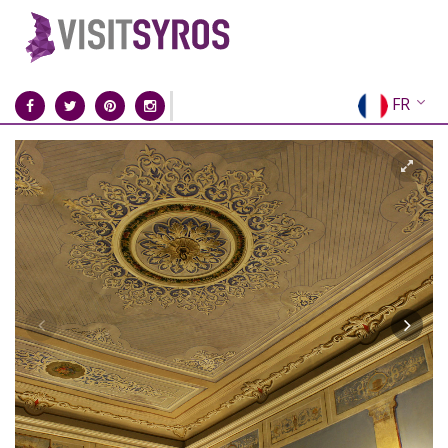
FR
EN
EL
DE
IT
ES
RU
CN