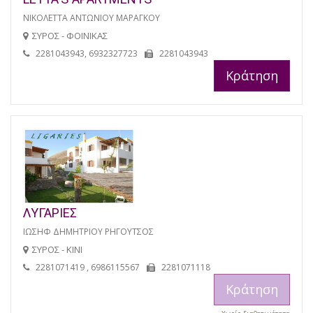
ΝΙΚΟΛΕΤΤΑ ΑΝΤΩΝΙΟΥ ΜΑΡΑΓΚΟΥ
ΣΥΡΟΣ - ΦΟΙΝΙΚΑΣ
2281043943, 6932327723
2281043943
Κράτηση
ΛΥΓΑΡΙΕΣ
ΙΩΣΗΦ ΔΗΜΗΤΡΙΟΥ ΡΗΓΟΥΤΣΟΣ
ΣΥΡΟΣ - ΚΙΝΙ
2281071419 , 6986115567
2281071118
Κράτηση