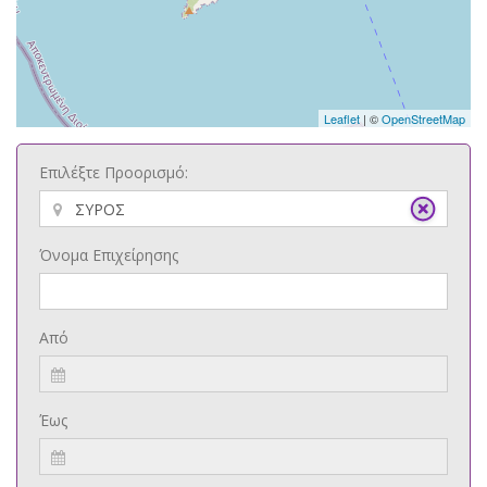
Leaflet
| ©
OpenStreetMap
Επιλέξτε Προορισμό:
Όνομα Επιχείρησης
Από
Έως