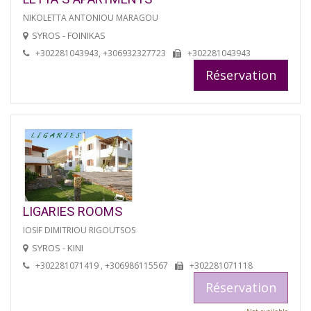
NIKOLETTA ANTONIOU MARAGOU
SYROS - FOINIKAS
+302281043943, +306932327723
+302281043943
Réservation
LIGARIES ROOMS
IOSIF DIMITRIOU RIGOUTSOS
SYROS - KINI
+302281071419 , +306986115567
+302281071118
Réservation