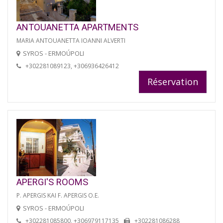
ANTOUANETTA APARTMENTS
MARIA ANTOUANETTA IOANNI ALVERTI
SYROS - ERMOÚPOLI
+302281089123, +306936426412
Réservation
APERGI'S ROOMS
P. APERGIS KAI F. APERGIS O.E.
SYROS - ERMOÚPOLI
+302281085800, +306979117135
+302281086288