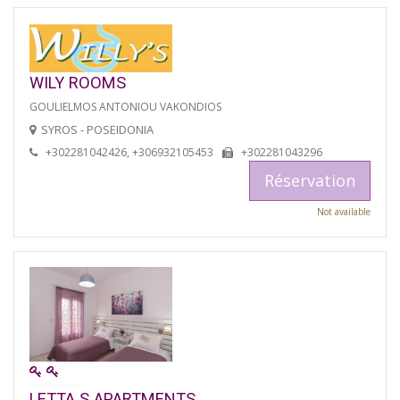
WILY ROOMS
GOULIELMOS ANTONIOU VAKONDIOS
SYROS - POSEIDONIA
+302281042426, +306932105453
+302281043296
Réservation
Not available
LETTA S APARTMENTS