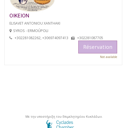
OIKEION
ELISAVET ANTONIOU XANTHAKI
SYROS - ERMOÚPOLI
+302281082262, +306974097413
+302281087705
Réservation
Not available
Με την υποστήριξη του Επιμελητηρίου Κυκλάδων.