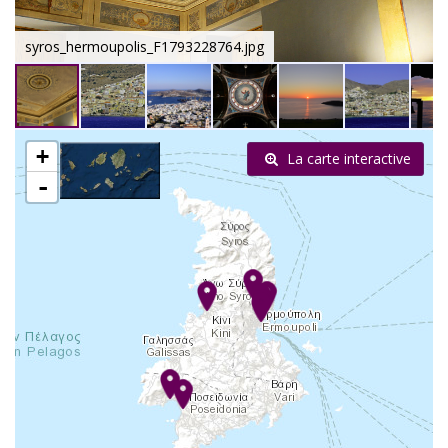
syros_hermoupolis_F1793228764.jpg
+
La carte interactive
-