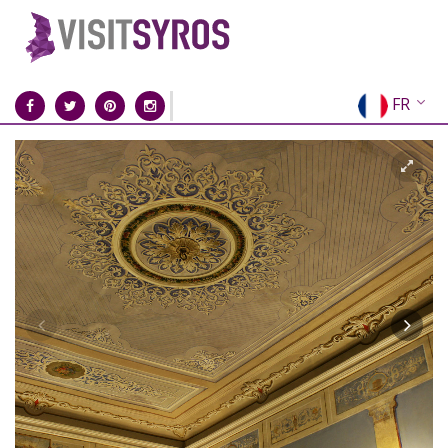
FR
EN
EL
DE
IT
ES
RU
CN