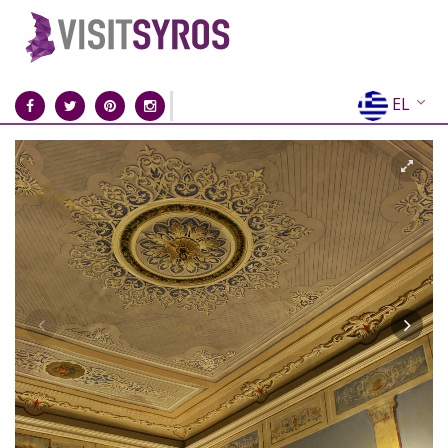
EL
EN
FR
DE
IT
ES
RU
CN