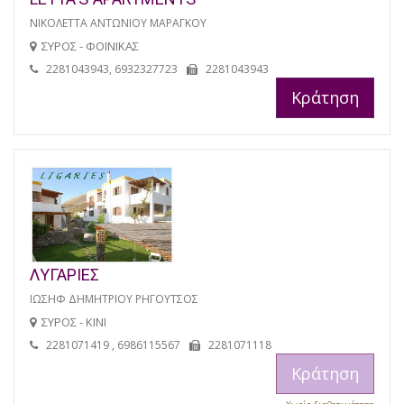
ΝΙΚΟΛΕΤΤΑ ΑΝΤΩΝΙΟΥ ΜΑΡΑΓΚΟΥ
ΣΥΡΟΣ - ΦΟΙΝΙΚΑΣ
2281043943, 6932327723
2281043943
Κράτηση
ΛΥΓΑΡΙΕΣ
ΙΩΣΗΦ ΔΗΜΗΤΡΙΟΥ ΡΗΓΟΥΤΣΟΣ
ΣΥΡΟΣ - ΚΙΝΙ
2281071419 , 6986115567
2281071118
Κράτηση