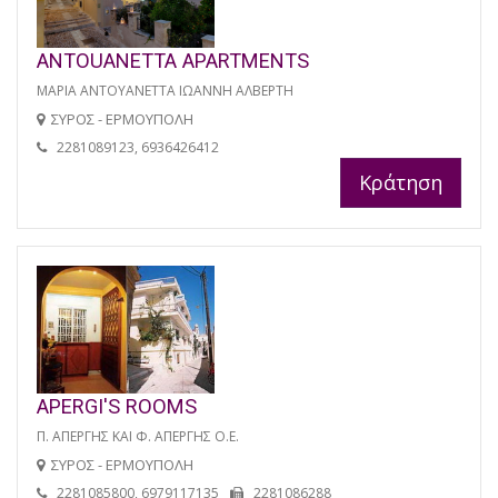
ANTOUANETTA APARTMENTS
ΜΑΡΙΑ ΑΝΤΟΥΑΝΕΤΤΑ ΙΩΑΝΝΗ ΑΛΒΕΡΤΗ
ΣΥΡΟΣ - ΕΡΜΟΥΠΟΛΗ
2281089123, 6936426412
Κράτηση
APERGI'S ROOMS
Π. ΑΠΕΡΓΗΣ ΚΑΙ Φ. ΑΠΕΡΓΗΣ Ο.Ε.
ΣΥΡΟΣ - ΕΡΜΟΥΠΟΛΗ
2281085800, 6979117135
2281086288