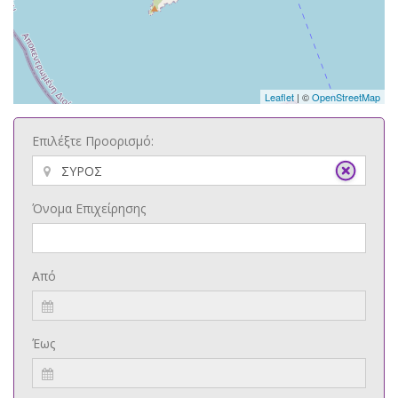
Leaflet
| ©
OpenStreetMap
Επιλέξτε Προορισμό:
Όνομα Επιχείρησης
Από
Έως