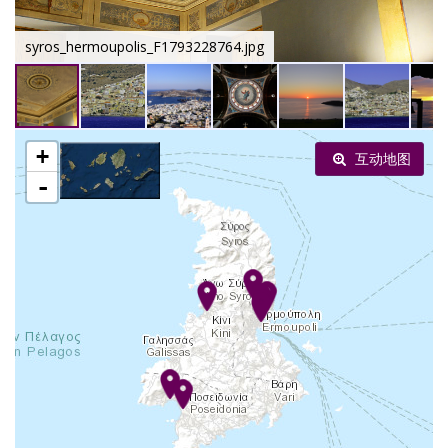
syros_hermoupolis_F1793228764.jpg
+
互动地图
-