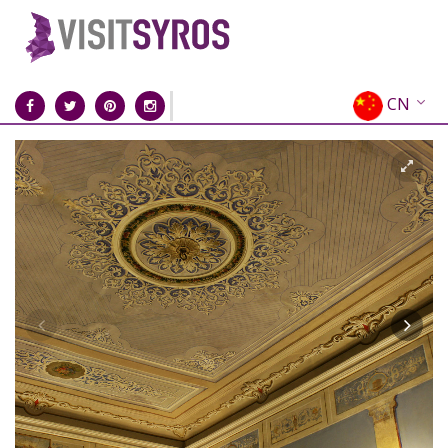
CN
EN
EL
FR
DE
IT
ES
RU