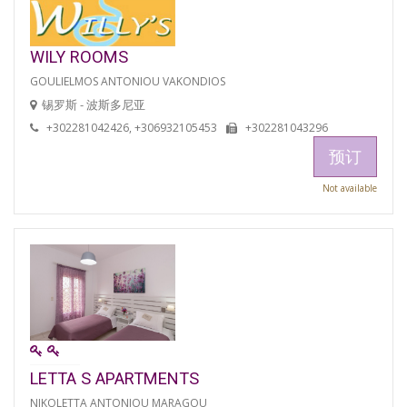
WILY ROOMS
GOULIELMOS ANTONIOU VAKONDIOS
锡罗斯 - 波斯多尼亚
+302281042426, +306932105453
+302281043296
预订
Not available
LETTA S APARTMENTS
NIKOLETTA ANTONIOU MARAGOU