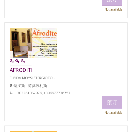
Not available
AFRODITI
ELPIDA MOYSI STERGIOTOU
锡罗斯 - 荷莫波利斯
+302281082976, +306977736757
预订
Not available