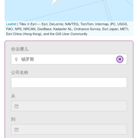
Leaflet
| Tiles © Esri — Esri, DeLorme, NAVTEQ, TomTom, Intermap, iPC, USGS,
FAO, NPS, NRCAN, GeoBase, Kadaster NL, Ordnance Survey, Esri Japan, METI,
Esri China (Hong Kong), and the GIS User Community
你去哪儿
公司名称
从
到