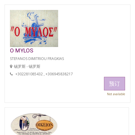
O MYLOS
STEFANOS DIMITRIOU FRAGKIAS
锡罗斯 - 锡罗斯
+302281085432 , +306945838217
预订
Not available