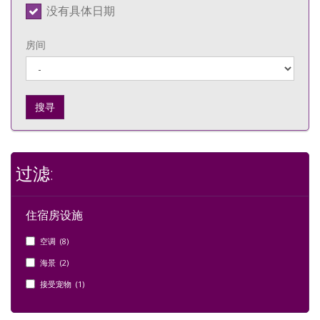
没有具体日期
房间
搜寻
过滤:
住宿房设施
空调 (8)
海景 (2)
接受宠物 (1)