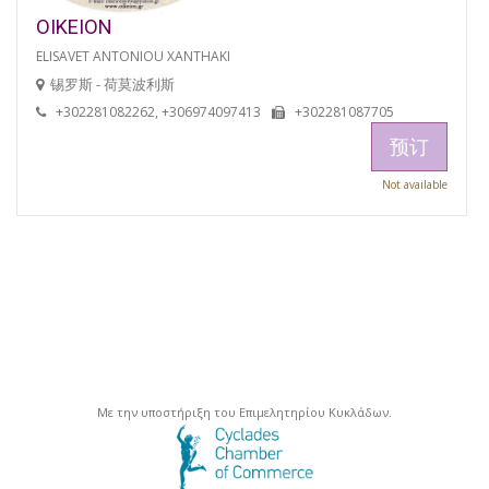
OIKEION
ELISAVET ANTONIOU XANTHAKI
锡罗斯 - 荷莫波利斯
+302281082262, +306974097413
+302281087705
预订
Not available
Με την υποστήριξη του Επιμελητηρίου Κυκλάδων.