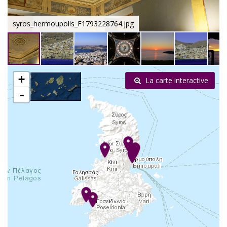
syros_hermoupolis_F1793228764.jpg
+
La carte interactive
-