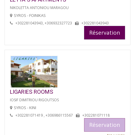
NIKOLETTA ANTONIOU MARAGOU
SYROS - FOINIKAS
+302281043943, +306932327723
+302281043943
Réservation
LIGARIES ROOMS
IOSIF DIMITRIOU RIGOUTSOS
SYROS - KINI
+302281071419 , +306986115567
+302281071118
Réservation