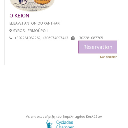
OIKEION
ELISAVET ANTONIOU XANTHAKI
SYROS - ERMOÚPOLI
+302281082262, +306974097413
+302281087705
Réservation
Not available
Με την υποστήριξη του Επιμελητηρίου Κυκλάδων.