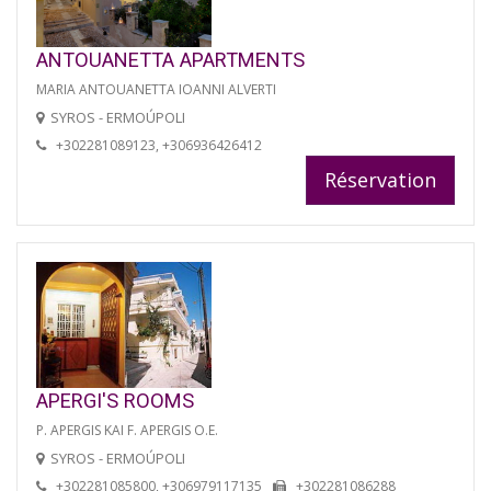
ANTOUANETTA APARTMENTS
MARIA ANTOUANETTA IOANNI ALVERTI
SYROS - ERMOÚPOLI
+302281089123, +306936426412
Réservation
APERGI'S ROOMS
P. APERGIS KAI F. APERGIS O.E.
SYROS - ERMOÚPOLI
+302281085800, +306979117135
+302281086288