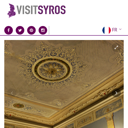
FR
EN
EL
DE
IT
ES
RU
CN