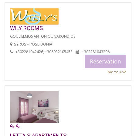
WILY ROOMS
GOULIELMOS ANTONIOU VAKONDIOS
SYROS - POSEIDONIA
+302281042426, +306932105453
+302281043296
Réservation
Not available
LETTA S APARTMENTS