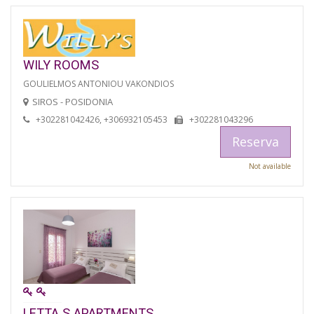
WILY ROOMS
GOULIELMOS ANTONIOU VAKONDIOS
SIROS - POSIDONIA
+302281042426, +306932105453
+302281043296
Reserva
Not available
LETTA S APARTMENTS