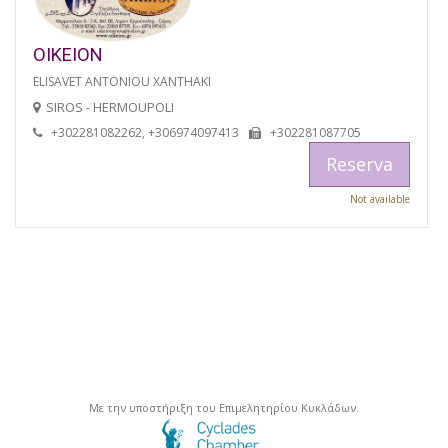
OIKEION
ELISAVET ANTONIOU XANTHAKI
SIROS - HERMOUPOLI
+302281082262, +306974097413
+302281087705
Reserva
Not available
Με την υποστήριξη του Επιμελητηρίου Κυκλάδων.