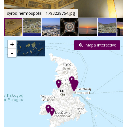
syros_hermoupolis_F1793228764.jpg
+
Mapa Interactivo
-