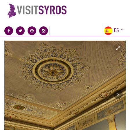
ES
EN
EL
FR
DE
IT
RU
CN