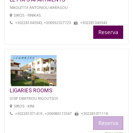
NIKOLETTA ANTONIOU MARAGOU
SIROS - FINIKAS
+302281043943, +306932327723
+302281043943
Reserva
LIGARIES ROOMS
IOSIF DIMITRIOU RIGOUTSOS
SIROS - KINI
+302281071419 , +306986115567
+302281071118
Reserva