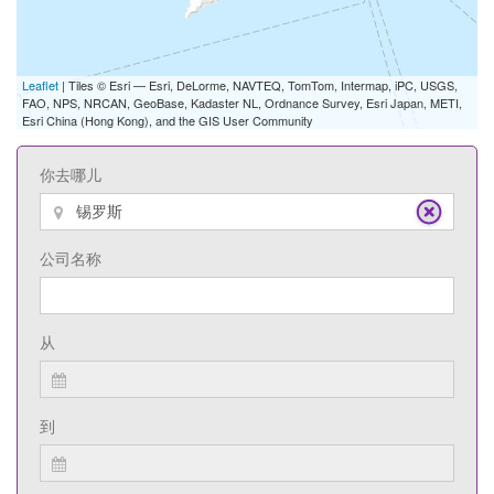
Leaflet
| Tiles © Esri — Esri, DeLorme, NAVTEQ, TomTom, Intermap, iPC, USGS,
FAO, NPS, NRCAN, GeoBase, Kadaster NL, Ordnance Survey, Esri Japan, METI,
Esri China (Hong Kong), and the GIS User Community
你去哪儿
公司名称
从
到