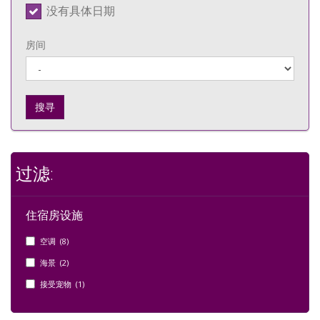
没有具体日期
房间
搜寻
过滤:
住宿房设施
空调 (8)
海景 (2)
接受宠物 (1)