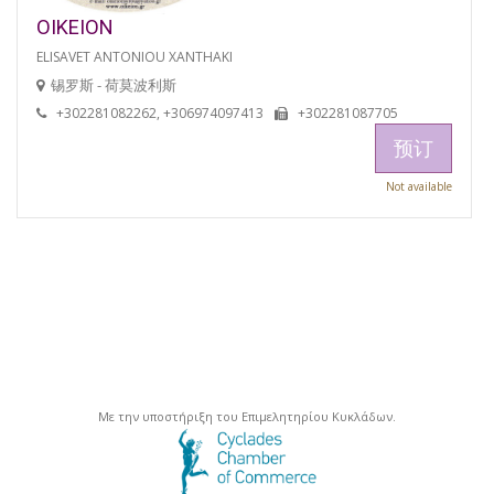
OIKEION
ELISAVET ANTONIOU XANTHAKI
锡罗斯 - 荷莫波利斯
+302281082262, +306974097413
+302281087705
预订
Not available
Με την υποστήριξη του Επιμελητηρίου Κυκλάδων.