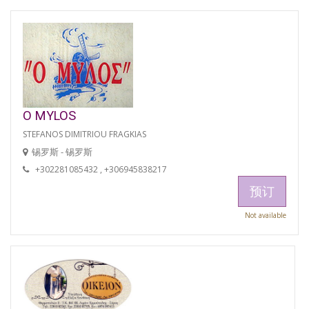
O MYLOS
STEFANOS DIMITRIOU FRAGKIAS
锡罗斯 - 锡罗斯
+302281085432 , +306945838217
预订
Not available