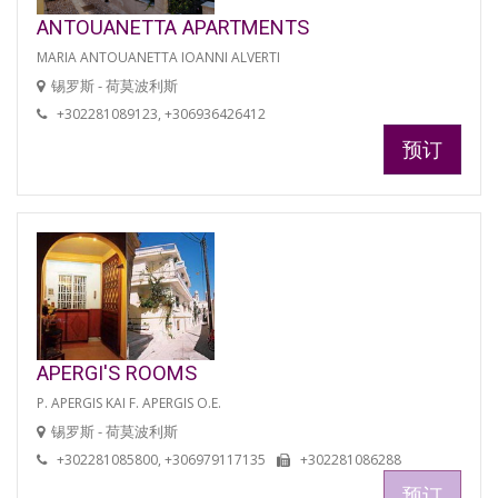
ANTOUANETTA APARTMENTS
MARIA ANTOUANETTA IOANNI ALVERTI
锡罗斯 - 荷莫波利斯
+302281089123, +306936426412
预订
APERGI'S ROOMS
P. APERGIS KAI F. APERGIS O.E.
锡罗斯 - 荷莫波利斯
+302281085800, +306979117135
+302281086288
预订