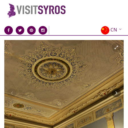
CN
EN
EL
FR
DE
IT
ES
RU