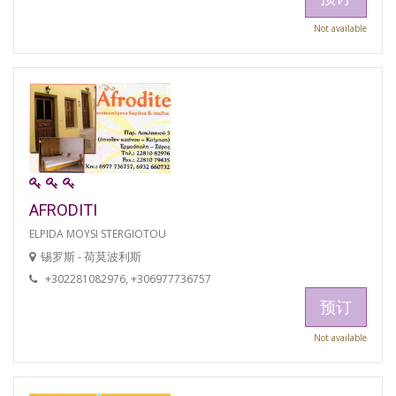
Not available
AFRODITI
ELPIDA MOYSI STERGIOTOU
锡罗斯 - 荷莫波利斯
+302281082976, +306977736757
预订
Not available