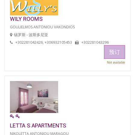
WILY ROOMS
GOULIELMOS ANTONIOU VAKONDIOS
锡罗斯 - 波斯多尼亚
+302281042426, +306932105453
+302281043296
预订
Not available
LETTA S APARTMENTS
NIKOLETTA ANTONIOU MARAGOU