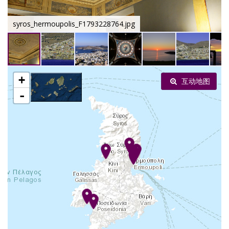
syros_hermoupolis_F1793228764.jpg
+
互动地图
-