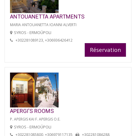
ANTOUANETTA APARTMENTS
MARIA ANTOUANETTA IOANNI ALVERTI
SYROS - ERMOÚPOLI
+302281089123, +306936426412
Réservation
APERGI'S ROOMS
P. APERGIS KAI F. APERGIS O.E.
SYROS - ERMOÚPOLI
+302281085800, +306979117135
+302281086288