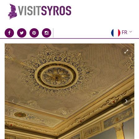
FR
EN
EL
DE
IT
ES
RU
CN