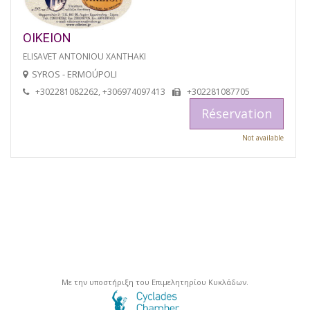
OIKEION
ELISAVET ANTONIOU XANTHAKI
SYROS - ERMOÚPOLI
+302281082262, +306974097413
+302281087705
Réservation
Not available
Με την υποστήριξη του Επιμελητηρίου Κυκλάδων.