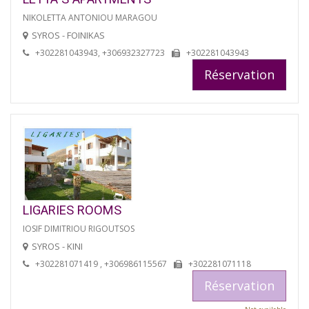
NIKOLETTA ANTONIOU MARAGOU
SYROS - FOINIKAS
+302281043943, +306932327723
+302281043943
Réservation
LIGARIES ROOMS
IOSIF DIMITRIOU RIGOUTSOS
SYROS - KINI
+302281071419 , +306986115567
+302281071118
Réservation