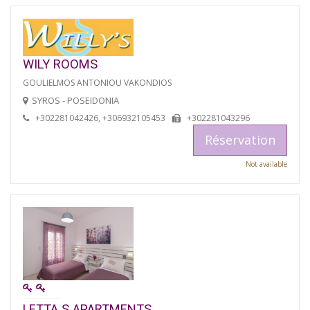
WILY ROOMS
GOULIELMOS ANTONIOU VAKONDIOS
SYROS - POSEIDONIA
+302281042426, +306932105453
+302281043296
Réservation
Not available
LETTA S APARTMENTS