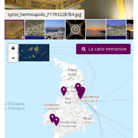
syros_hermoupolis_F1793228764.jpg
+
La carte interactive
-