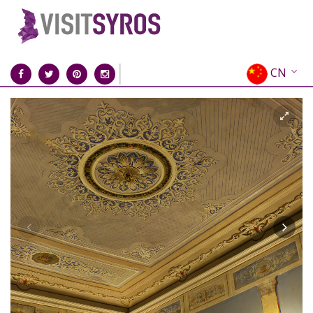
CN
EN
EL
FR
DE
IT
ES
RU