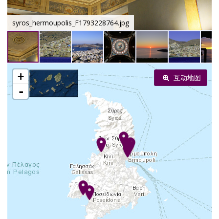
syros_hermoupolis_F1793228764.jpg
+
互动地图
-