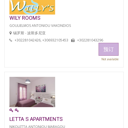
WILY ROOMS
GOULIELMOS ANTONIOU VAKONDIOS
锡罗斯 - 波斯多尼亚
+302281042426, +306932105453
+302281043296
预订
Not available
LETTA S APARTMENTS
NIKOLETTA ANTONIOU MARAGOU