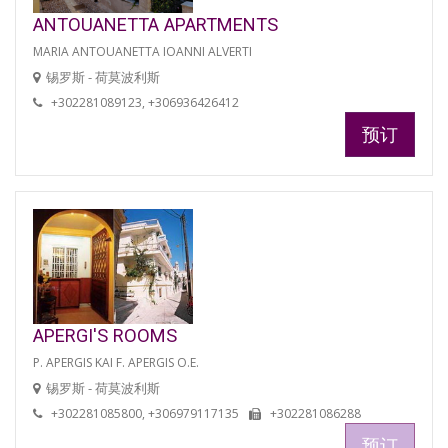
ANTOUANETTA APARTMENTS
MARIA ANTOUANETTA IOANNI ALVERTI
锡罗斯 - 荷莫波利斯
+302281089123, +306936426412
预订
APERGI'S ROOMS
P. APERGIS KAI F. APERGIS O.E.
锡罗斯 - 荷莫波利斯
+302281085800, +306979117135
+302281086288
预订