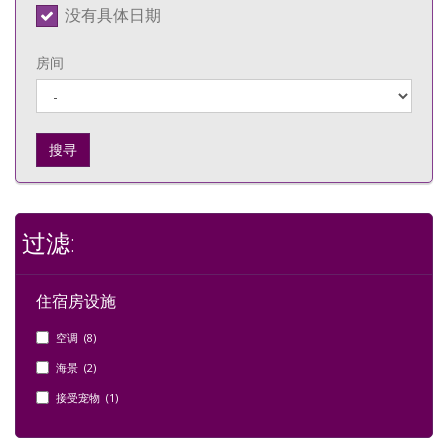
没有具体日期
房间
搜寻
过滤:
住宿房设施
空调 (8)
海景 (2)
接受宠物 (1)