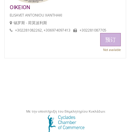
OIKEION
ELISAVET ANTONIOU XANTHAKI
锡罗斯 - 荷莫波利斯
+302281082262, +306974097413
+302281087705
预订
Not available
Με την υποστήριξη του Επιμελητηρίου Κυκλάδων.