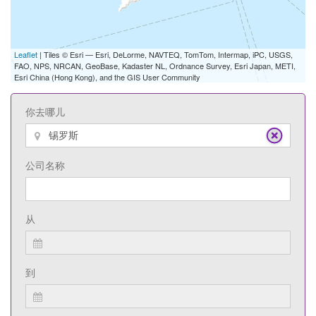
Leaflet
| Tiles © Esri — Esri, DeLorme, NAVTEQ, TomTom, Intermap, iPC, USGS,
FAO, NPS, NRCAN, GeoBase, Kadaster NL, Ordnance Survey, Esri Japan, METI,
Esri China (Hong Kong), and the GIS User Community
你去哪儿
公司名称
从
到