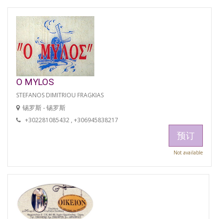
O MYLOS
STEFANOS DIMITRIOU FRAGKIAS
锡罗斯 - 锡罗斯
+302281085432 , +306945838217
预订
Not available