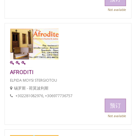
Not available
AFRODITI
ELPIDA MOYSI STERGIOTOU
锡罗斯 - 荷莫波利斯
+302281082976, +306977736757
预订
Not available