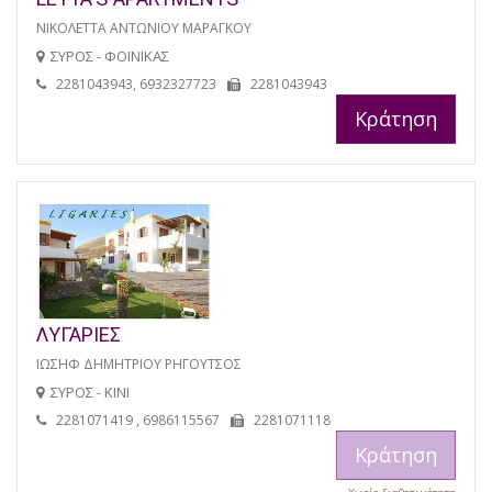
ΝΙΚΟΛΕΤΤΑ ΑΝΤΩΝΙΟΥ ΜΑΡΑΓΚΟΥ
ΣΥΡΟΣ - ΦΟΙΝΙΚΑΣ
2281043943, 6932327723
2281043943
Κράτηση
ΛΥΓΑΡΙΕΣ
ΙΩΣΗΦ ΔΗΜΗΤΡΙΟΥ ΡΗΓΟΥΤΣΟΣ
ΣΥΡΟΣ - ΚΙΝΙ
2281071419 , 6986115567
2281071118
Κράτηση