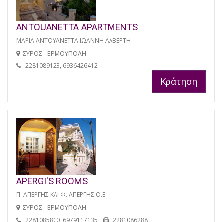
ANTOUANETTA APARTMENTS
ΜΑΡΙΑ ΑΝΤΟΥΑΝΕΤΤΑ ΙΩΑΝΝΗ ΑΛΒΕΡΤΗ
ΣΥΡΟΣ - ΕΡΜΟΥΠΟΛΗ
2281089123, 6936426412
Κράτηση
APERGI'S ROOMS
Π. ΑΠΕΡΓΗΣ ΚΑΙ Φ. ΑΠΕΡΓΗΣ Ο.Ε.
ΣΥΡΟΣ - ΕΡΜΟΥΠΟΛΗ
2281085800, 6979117135
2281086288