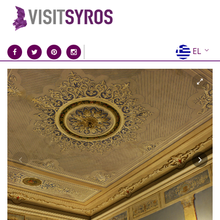
EL
EN
FR
DE
IT
ES
RU
CN