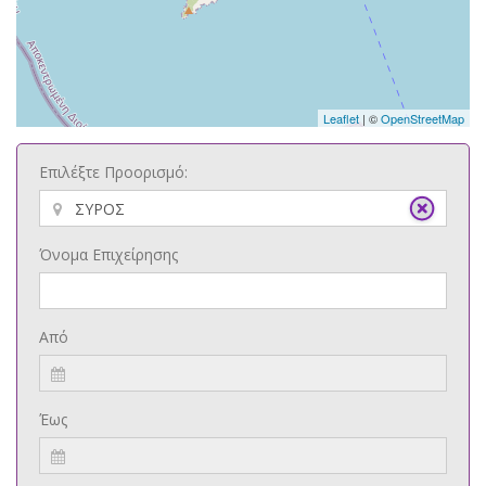
Leaflet
| ©
OpenStreetMap
Επιλέξτε Προορισμό:
Όνομα Επιχείρησης
Από
Έως