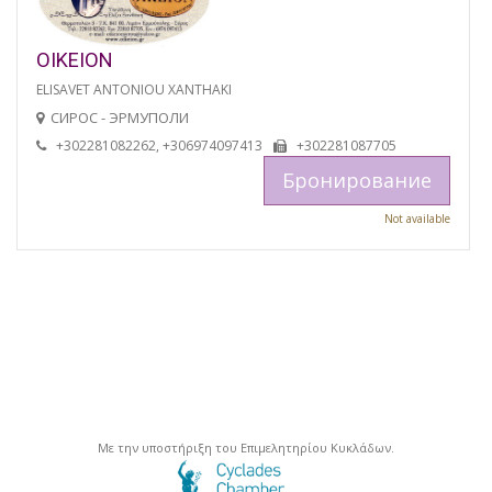
OIKEION
ELISAVET ANTONIOU XANTHAKI
СИРОС - ЭРМУПОЛИ
+302281082262, +306974097413
+302281087705
Бронирование
Not available
Με την υποστήριξη του Επιμελητηρίου Κυκλάδων.