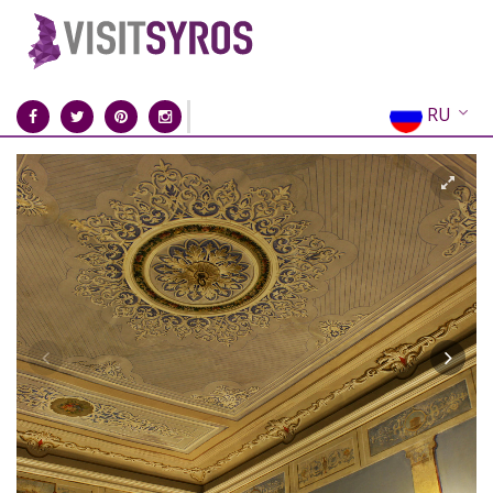
RU
EN
EL
FR
DE
IT
ES
CN