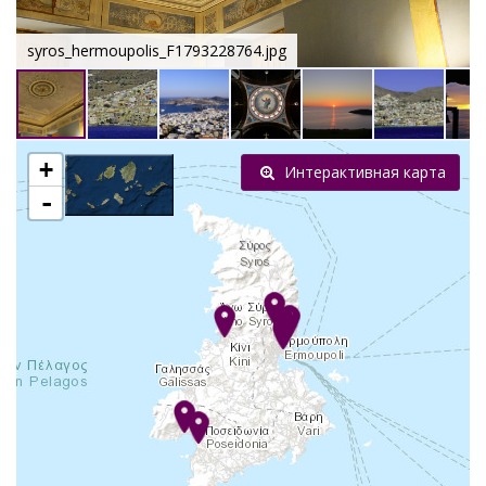
syros_hermoupolis_F1793228764.jpg
+
Интерактивная карта
-