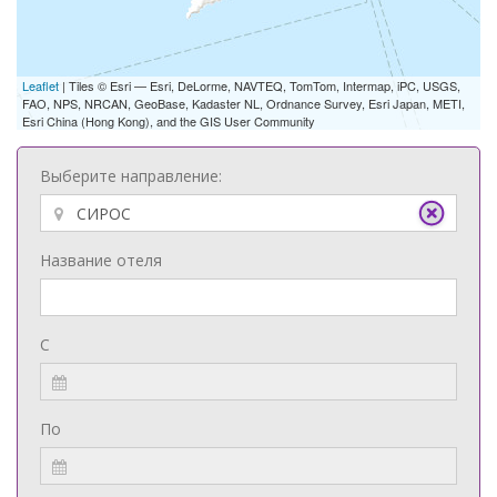
Leaflet
| Tiles © Esri — Esri, DeLorme, NAVTEQ, TomTom, Intermap, iPC, USGS,
FAO, NPS, NRCAN, GeoBase, Kadaster NL, Ordnance Survey, Esri Japan, METI,
Esri China (Hong Kong), and the GIS User Community
Выберите направление:
Название отеля
С
По