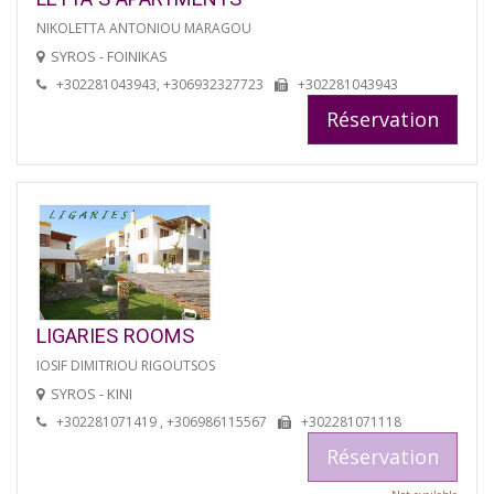
NIKOLETTA ANTONIOU MARAGOU
SYROS - FOINIKAS
+302281043943, +306932327723
+302281043943
Réservation
LIGARIES ROOMS
IOSIF DIMITRIOU RIGOUTSOS
SYROS - KINI
+302281071419 , +306986115567
+302281071118
Réservation