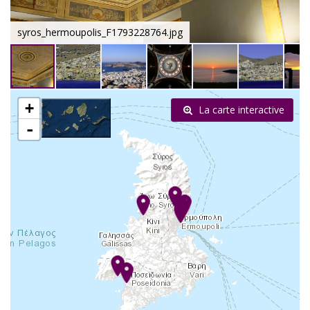
syros_hermoupolis_F1793228764.jpg
+
La carte interactive
-