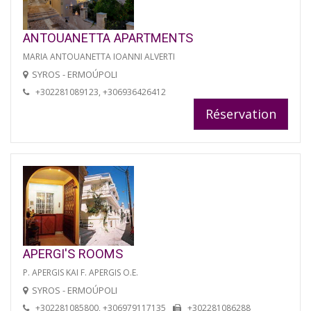
ANTOUANETTA APARTMENTS
MARIA ANTOUANETTA IOANNI ALVERTI
SYROS - ERMOÚPOLI
+302281089123, +306936426412
Réservation
APERGI'S ROOMS
P. APERGIS KAI F. APERGIS O.E.
SYROS - ERMOÚPOLI
+302281085800, +306979117135
+302281086288