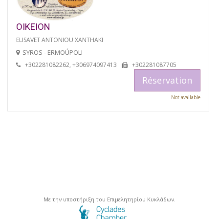
OIKEION
ELISAVET ANTONIOU XANTHAKI
SYROS - ERMOÚPOLI
+302281082262, +306974097413
+302281087705
Réservation
Not available
Με την υποστήριξη του Επιμελητηρίου Κυκλάδων.