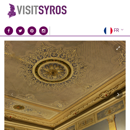
FR
EN
EL
DE
IT
ES
RU
CN