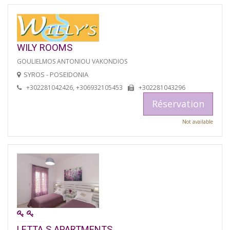
WILY ROOMS
GOULIELMOS ANTONIOU VAKONDIOS
SYROS - POSEIDONIA
+302281042426, +306932105453
+302281043296
Réservation
Not available
LETTA S APARTMENTS