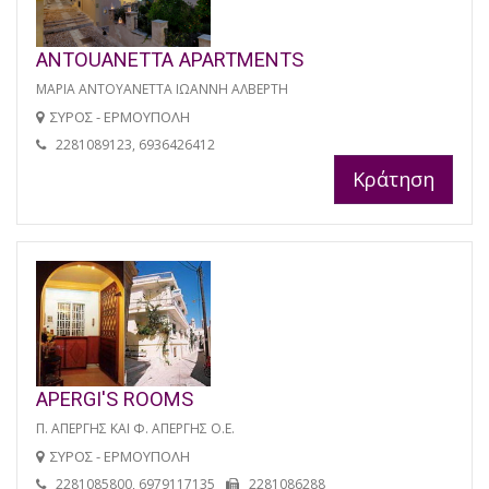
ANTOUANETTA APARTMENTS
ΜΑΡΙΑ ΑΝΤΟΥΑΝΕΤΤΑ ΙΩΑΝΝΗ ΑΛΒΕΡΤΗ
ΣΥΡΟΣ - ΕΡΜΟΥΠΟΛΗ
2281089123, 6936426412
Κράτηση
APERGI'S ROOMS
Π. ΑΠΕΡΓΗΣ ΚΑΙ Φ. ΑΠΕΡΓΗΣ Ο.Ε.
ΣΥΡΟΣ - ΕΡΜΟΥΠΟΛΗ
2281085800, 6979117135
2281086288