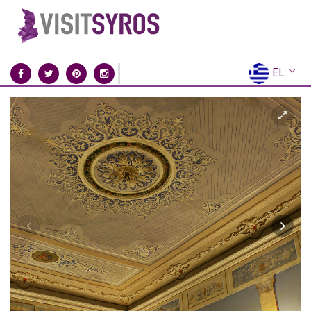
EL
EN
FR
DE
IT
ES
RU
CN