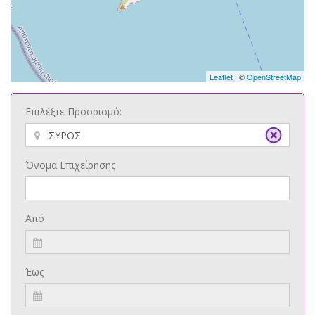
Leaflet
| ©
OpenStreetMap
Επιλέξτε Προορισμό:
Όνομα Επιχείρησης
Από
Έως