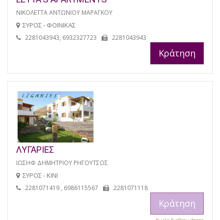
ΝΙΚΟΛΕΤΤΑ ΑΝΤΩΝΙΟΥ ΜΑΡΑΓΚΟΥ
ΣΥΡΟΣ - ΦΟΙΝΙΚΑΣ
2281043943, 6932327723
2281043943
Κράτηση
ΛΥΓΑΡΙΕΣ
ΙΩΣΗΦ ΔΗΜΗΤΡΙΟΥ ΡΗΓΟΥΤΣΟΣ
ΣΥΡΟΣ - ΚΙΝΙ
2281071419 , 6986115567
2281071118
Κράτηση