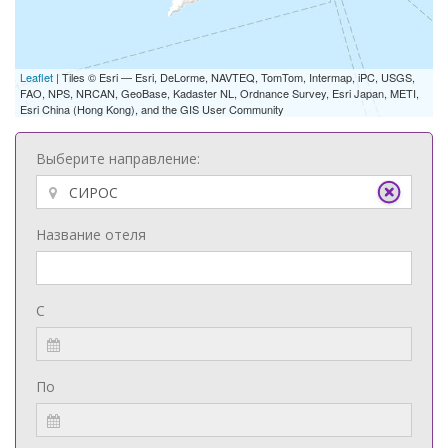
Leaflet
| Tiles © Esri — Esri, DeLorme, NAVTEQ, TomTom, Intermap, iPC, USGS,
FAO, NPS, NRCAN, GeoBase, Kadaster NL, Ordnance Survey, Esri Japan, METI,
Esri China (Hong Kong), and the GIS User Community
Выберите направление:
Название отеля
С
По