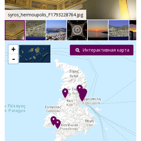
syros_hermoupolis_F1793228764.jpg
+
Интерактивная карта
-