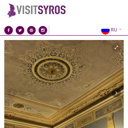
RU
EN
EL
FR
DE
IT
ES
CN