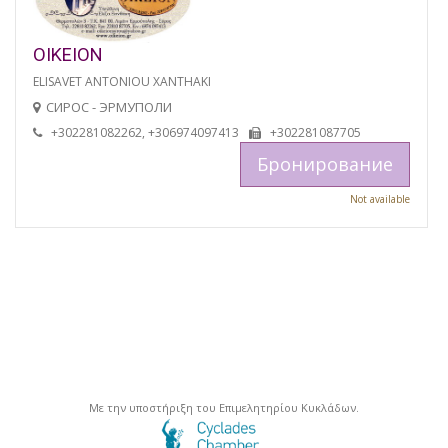
OIKEION
ELISAVET ANTONIOU XANTHAKI
СИРОС - ЭРМУПОЛИ
+302281082262, +306974097413
+302281087705
Бронирование
Not available
Με την υποστήριξη του Επιμελητηρίου Κυκλάδων.