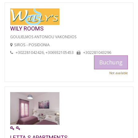
WILY ROOMS
GOULIELMOS ANTONIOU VAKONDIOS
SIROS - POSIDONIA
+302281042426, +306932105453
+302281043296
Buchung
Not available
LETTA S APARTMENTS