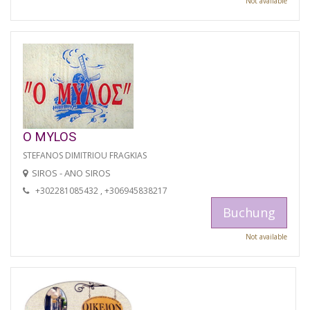
Not available
O MYLOS
STEFANOS DIMITRIOU FRAGKIAS
SIROS - ANO SIROS
+302281085432 , +306945838217
Buchung
Not available