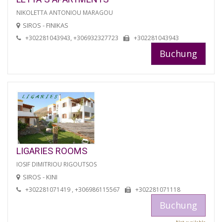
NIKOLETTA ANTONIOU MARAGOU
SIROS - FINIKAS
+302281043943, +306932327723
+302281043943
Buchung
LIGARIES ROOMS
IOSIF DIMITRIOU RIGOUTSOS
SIROS - KINI
+302281071419 , +306986115567
+302281071118
Buchung