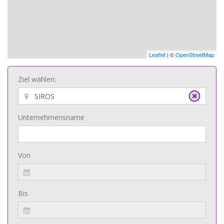
Leaflet
| ©
OpenStreetMap
Ziel wählen:
Unternehmensname
Von
Bis