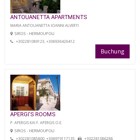
ANTOUANETTA APARTMENTS
MARIA ANTOUANETTA IOANNI ALVERTI
SIROS - HERMOUPOLI
+302281089123, +306936426412
Buchung
APERGI'S ROOMS
P. APERGIS KAI F. APERGIS O.E.
SIROS - HERMOUPOLI
+302281085800, +306979117135
+302281086288