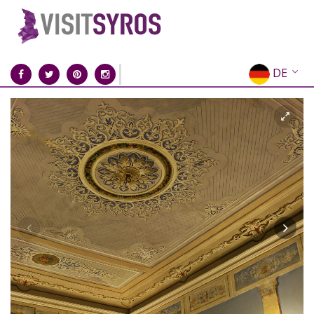
DE
EN
EL
FR
IT
ES
RU
CN