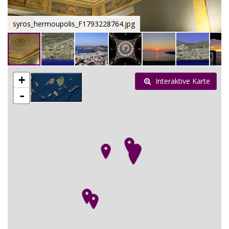
syros_hermoupolis_F1793228764.jpg
+
Interaktive Karte
-