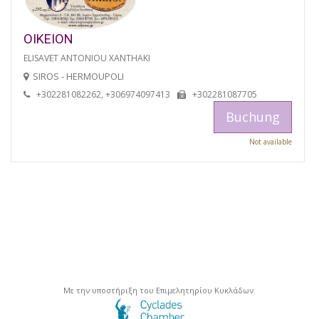
OIKEION
ELISAVET ANTONIOU XANTHAKI
SIROS - HERMOUPOLI
+302281082262, +306974097413
+302281087705
Buchung
Not available
Με την υποστήριξη του Επιμελητηρίου Κυκλάδων.