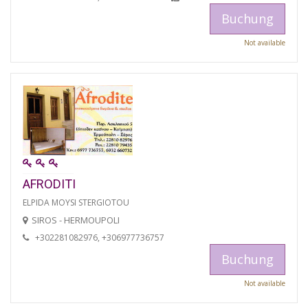
Buchung
Not available
AFRODITI
ELPIDA MOYSI STERGIOTOU
SIROS - HERMOUPOLI
+302281082976, +306977736757
Buchung
Not available