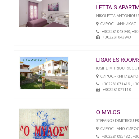
LETTA S APART
NIKOLETTA ANTONIOU
СИРОС - ФИНИКАС
+302281043943, +3
+302281043943
LIGARIES ROOM
IOSIF DIMITRIOU RIGOU
СИРОС - КИНИДАРО
+302281071419 , +3
+302281071118
O MYLOS
STEFANOS DIMITRIOU F
СИРОС - АНО СИРО
+302281085432 , +3