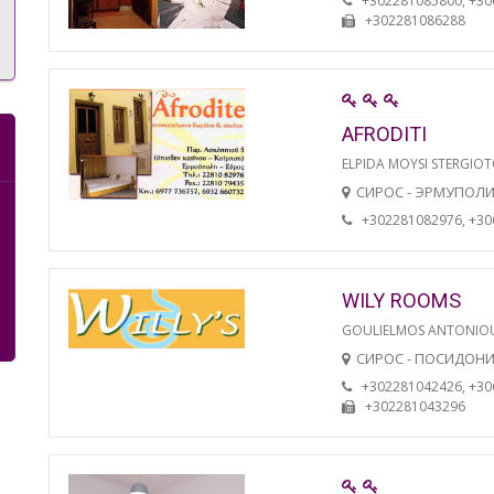
+302281085800, +3
+302281086288
AFRODITI
ELPIDA MOYSI STERGIO
СИРОС - ЭРМУПОЛ
+302281082976, +3
WILY ROOMS
GOULIELMOS ANTONIO
СИРОС - ПОСИДОН
+302281042426, +3
+302281043296