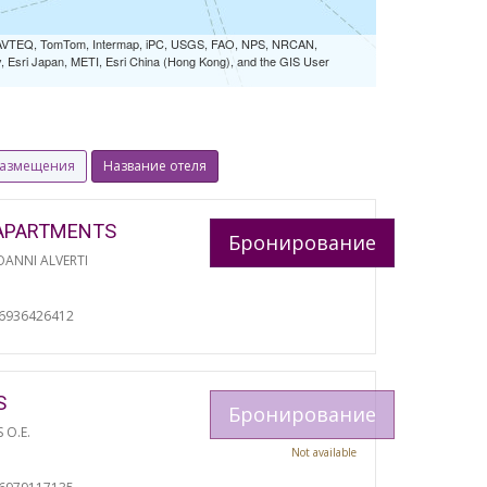
 NAVTEQ, TomTom, Intermap, iPC, USGS, FAO, NPS, NRCAN,
Esri Japan, METI, Esri China (Hong Kong), and the GIS User
размещения
Название отеля
APARTMENTS
Бронирование
ANNI ALVERTI
И
06936426412
S
Бронирование
S O.E.
Not available
И