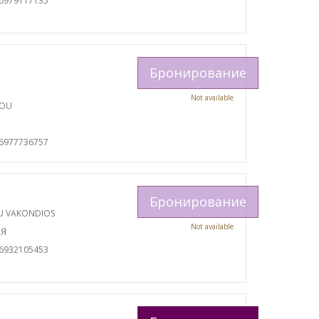
06979117135
Бронирование
Not available
TOU
И
06977736757
Бронирование
U VAKONDIOS
Not available
ИЯ
06932105453