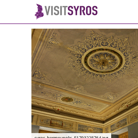
syros_hermoupolis_F1793228764.jpg