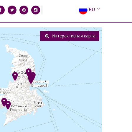
RU
EN
EL
Интерактивная карта
FR
DE
IT
ES
CN