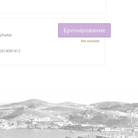
Бронирование
NTHAKI
Not available
6974097413