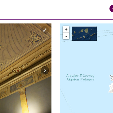
+
-
syros_vaporia_F268133321.jpg