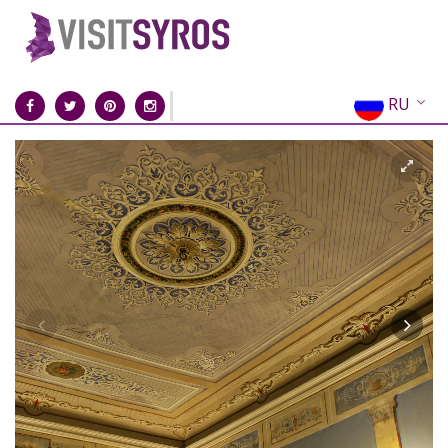
RU
EN
EL
FR
DE
IT
ES
CN