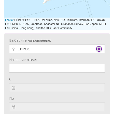
Leaflet
| Tiles © Esri — Esri, DeLorme, NAVTEQ, TomTom, Intermap, iPC, USGS,
FAO, NPS, NRCAN, GeoBase, Kadaster NL, Ordnance Survey, Esri Japan, METI,
Esri China (Hong Kong), and the GIS User Community
Выберите направление:
Название отеля
С
По