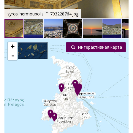
syros_hermoupolis_F1793228764.jpg
+
Интерактивная карта
-