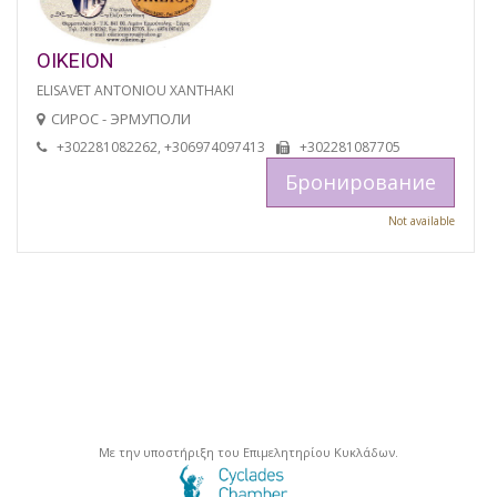
OIKEION
ELISAVET ANTONIOU XANTHAKI
СИРОС - ЭРМУПОЛИ
+302281082262, +306974097413
+302281087705
Бронирование
Not available
Με την υποστήριξη του Επιμελητηρίου Κυκλάδων.