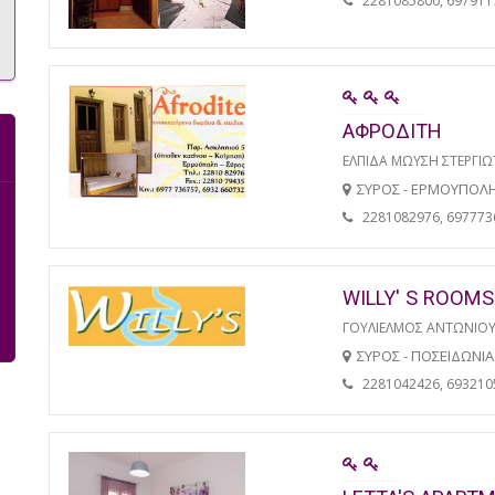
2281085800, 697911
ΑΦΡΟΔΙΤΗ
ΕΛΠΙΔΑ ΜΩΥΣΗ ΣΤΕΡΓΙ
ΣΥΡΟΣ - ΕΡΜΟΥΠΟΛ
2281082976, 697773
WILLY' S ROOMS
ΓΟΥΛΙΕΛΜΟΣ ΑΝΤΩΝΙΟ
ΣΥΡΟΣ - ΠΟΣΕΙΔΩΝΙΑ
2281042426, 693210