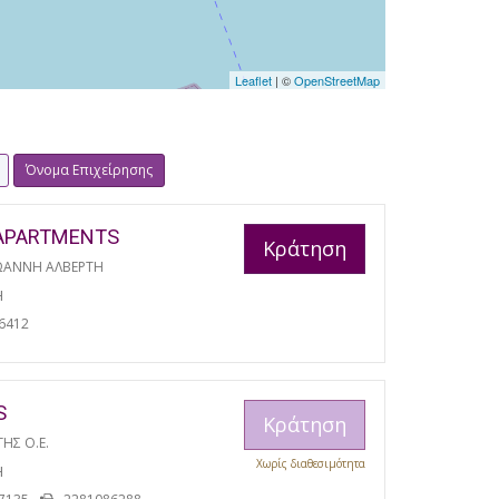
Leaflet
| ©
OpenStreetMap
Όνομα Επιχείρησης
APARTMENTS
Κράτηση
ΩΑΝΝΗ ΑΛΒΕΡΤΗ
Η
6412
S
Κράτηση
ΓΗΣ Ο.Ε.
Χωρίς διαθεσιμότητα
Η