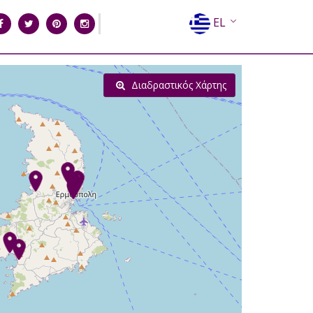
EL
EN
FR
Διαδραστικός Χάρτης
DE
IT
ES
RU
CN