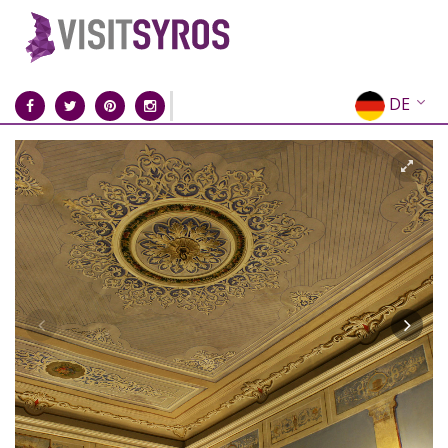
DE
EN
EL
FR
IT
ES
RU
CN