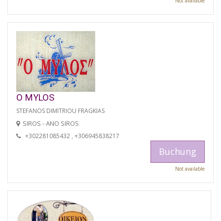
Not available
O MYLOS
STEFANOS DIMITRIOU FRAGKIAS
SIROS - ANO SIROS
+302281085432 , +306945838217
Buchung
Not available