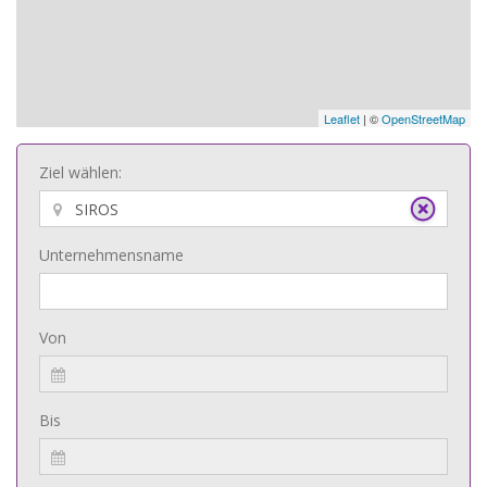
Leaflet
| ©
OpenStreetMap
Ziel wählen:
Unternehmensname
Von
Bis