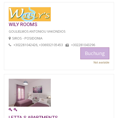
WILY ROOMS
GOULIELMOS ANTONIOU VAKONDIOS
SIROS - POSIDONIA
+302281042426, +306932105453
+302281043296
Buchung
Not available
LETTA S APARTMENTS