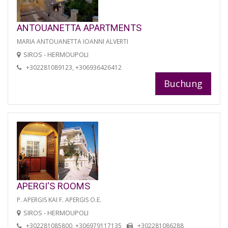
ANTOUANETTA APARTMENTS
MARIA ANTOUANETTA IOANNI ALVERTI
SIROS - HERMOUPOLI
+302281089123, +306936426412
Buchung
APERGI'S ROOMS
P. APERGIS KAI F. APERGIS O.E.
SIROS - HERMOUPOLI
+302281085800, +306979117135
+302281086288