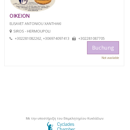
OIKEION
ELISAVET ANTONIOU XANTHAKI
SIROS - HERMOUPOLI
+302281082262, +306974097413
+302281087705
Buchung
Not available
Με την υποστήριξη του Επιμελητηρίου Κυκλάδων.