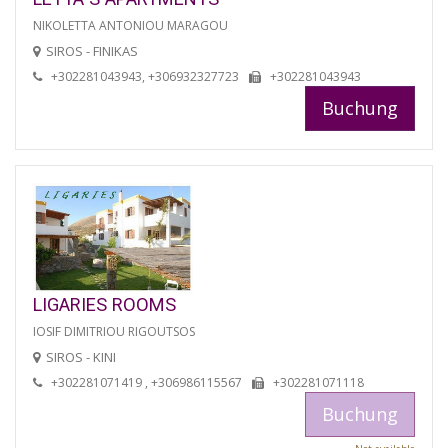
NIKOLETTA ANTONIOU MARAGOU
SIROS - FINIKAS
+302281043943, +306932327723
+302281043943
Buchung
LIGARIES ROOMS
IOSIF DIMITRIOU RIGOUTSOS
SIROS - KINI
+302281071419 , +306986115567
+302281071118
Buchung