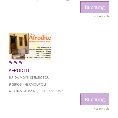
Buchung
Not available
AFRODITI
ELPIDA MOYSI STERGIOTOU
SIROS - HERMOUPOLI
+302281082976, +306977736757
Buchung
Not available