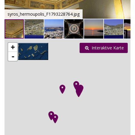
syros_hermoupolis_F1793228764.jpg
+
Interaktive Karte
-