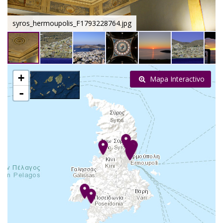
syros_hermoupolis_F1793228764.jpg
+
Mapa Interactivo
-