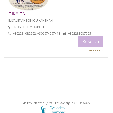
OIKEION
ELISAVET ANTONIOU XANTHAKI
SIROS - HERMOUPOLI
+302281082262, +306974097413
+302281087705
Reserva
Not available
Με την υποστήριξη του Επιμελητηρίου Κυκλάδων.