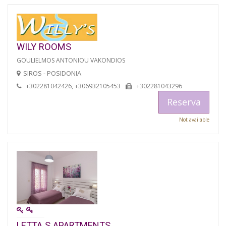
WILY ROOMS
GOULIELMOS ANTONIOU VAKONDIOS
SIROS - POSIDONIA
+302281042426, +306932105453
+302281043296
Reserva
Not available
LETTA S APARTMENTS