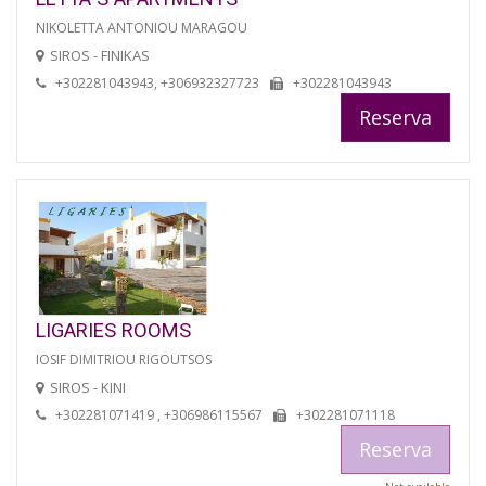
NIKOLETTA ANTONIOU MARAGOU
SIROS - FINIKAS
+302281043943, +306932327723
+302281043943
Reserva
LIGARIES ROOMS
IOSIF DIMITRIOU RIGOUTSOS
SIROS - KINI
+302281071419 , +306986115567
+302281071118
Reserva