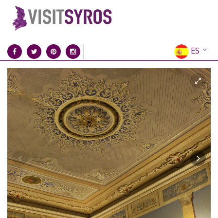
ES
EN
EL
FR
DE
IT
RU
CN