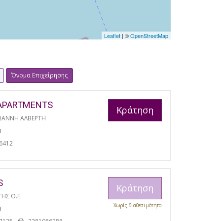
Leaflet
| ©
OpenStreetMap
Όνομα Επιχείρησης
APARTMENTS
Κράτηση
ΩΑΝΝΗ ΑΛΒΕΡΤΗ
Η
6412
S
Κράτηση
ΓΗΣ Ο.Ε.
Χωρίς διαθεσιμότητα
Η