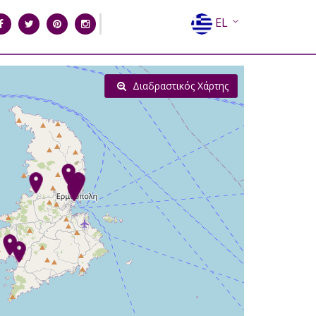
EL
EN
FR
Διαδραστικός Χάρτης
DE
IT
ES
RU
CN