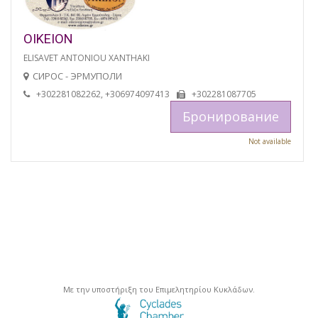
OIKEION
ELISAVET ANTONIOU XANTHAKI
СИРОС - ЭРМУПОЛИ
+302281082262, +306974097413
+302281087705
Бронирование
Not available
Με την υποστήριξη του Επιμελητηρίου Κυκλάδων.