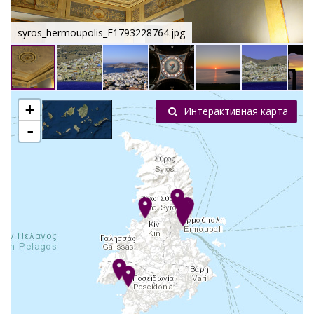
syros_hermoupolis_F1793228764.jpg
+
Интерактивная карта
-