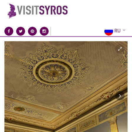
RU
EN
EL
FR
DE
IT
ES
CN