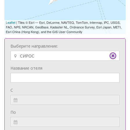
Leaflet
| Tiles © Esri — Esri, DeLorme, NAVTEQ, TomTom, Intermap, iPC, USGS,
FAO, NPS, NRCAN, GeoBase, Kadaster NL, Ordnance Survey, Esri Japan, METI,
Esri China (Hong Kong), and the GIS User Community
Выберите направление:
Название отеля
С
По