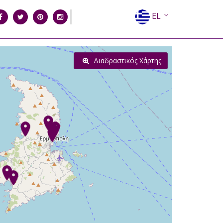
EL
EN
FR
Διαδραστικός Χάρτης
DE
IT
ES
RU
CN