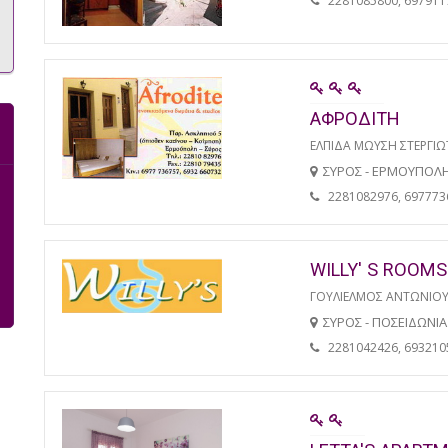
2281085800, 697911
ΑΦΡΟΔΙΤΗ
ΕΛΠΙΔΑ ΜΩΥΣΗ ΣΤΕΡΓΙ
ΣΥΡΟΣ - ΕΡΜΟΥΠΟΛ
2281082976, 697773
WILLY' S ROOMS
ΓΟΥΛΙΕΛΜΟΣ ΑΝΤΩΝΙΟ
ΣΥΡΟΣ - ΠΟΣΕΙΔΩΝΙΑ
2281042426, 693210