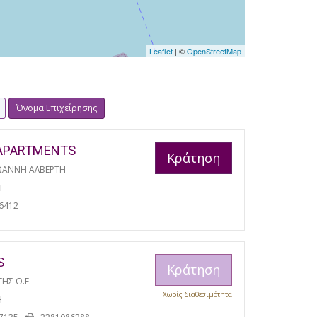
Leaflet
| ©
OpenStreetMap
Όνομα Επιχείρησης
APARTMENTS
Κράτηση
ΩΑΝΝΗ ΑΛΒΕΡΤΗ
Η
6412
S
Κράτηση
ΓΗΣ Ο.Ε.
Χωρίς διαθεσιμότητα
Η