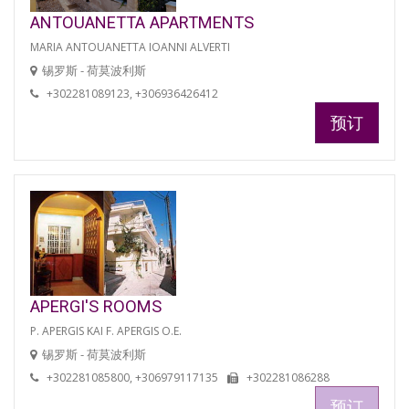
ANTOUANETTA APARTMENTS
MARIA ANTOUANETTA IOANNI ALVERTI
锡罗斯 - 荷莫波利斯
+302281089123, +306936426412
预订
APERGI'S ROOMS
P. APERGIS KAI F. APERGIS O.E.
锡罗斯 - 荷莫波利斯
+302281085800, +306979117135
+302281086288
预订