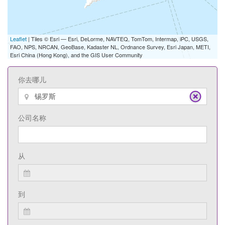
Leaflet
| Tiles © Esri — Esri, DeLorme, NAVTEQ, TomTom, Intermap, iPC, USGS,
FAO, NPS, NRCAN, GeoBase, Kadaster NL, Ordnance Survey, Esri Japan, METI,
Esri China (Hong Kong), and the GIS User Community
你去哪儿
公司名称
从
到