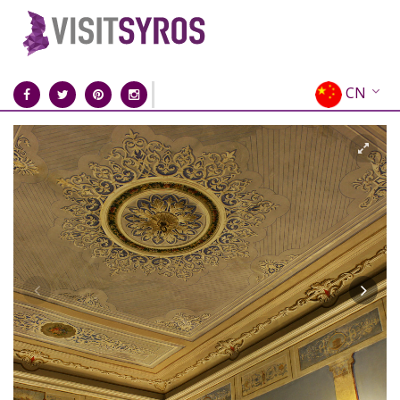
CN
EN
EL
FR
DE
IT
ES
RU