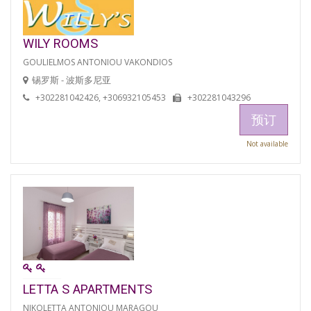
WILY ROOMS
GOULIELMOS ANTONIOU VAKONDIOS
锡罗斯 - 波斯多尼亚
+302281042426, +306932105453
+302281043296
预订
Not available
LETTA S APARTMENTS
NIKOLETTA ANTONIOU MARAGOU