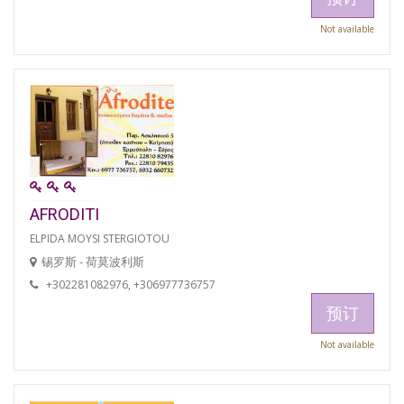
Not available
AFRODITI
ELPIDA MOYSI STERGIOTOU
锡罗斯 - 荷莫波利斯
+302281082976, +306977736757
预订
Not available