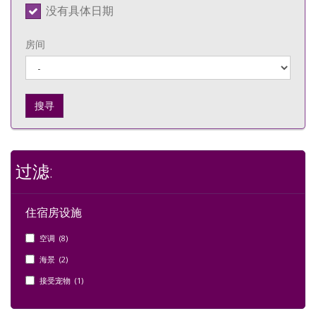
没有具体日期
房间
搜寻
过滤:
住宿房设施
空调 (8)
海景 (2)
接受宠物 (1)