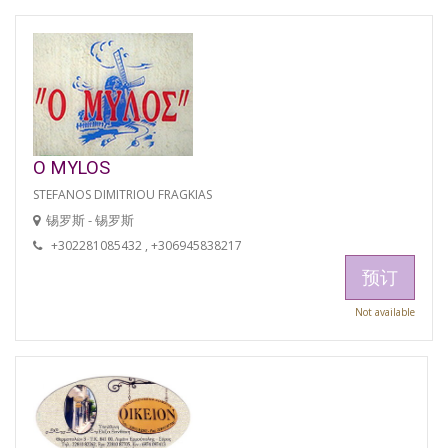
O MYLOS
STEFANOS DIMITRIOU FRAGKIAS
锡罗斯 - 锡罗斯
+302281085432 , +306945838217
预订
Not available