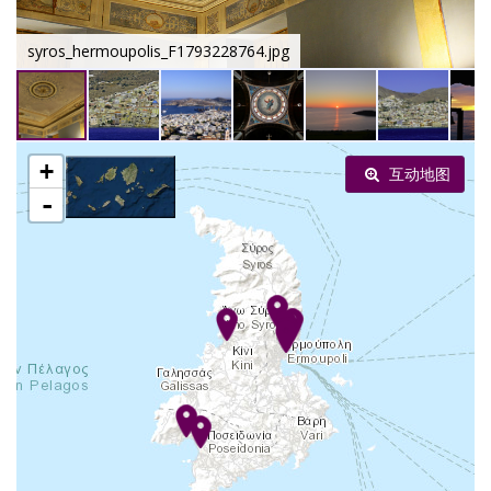
syros_hermoupolis_F1793228764.jpg
+
互动地图
-