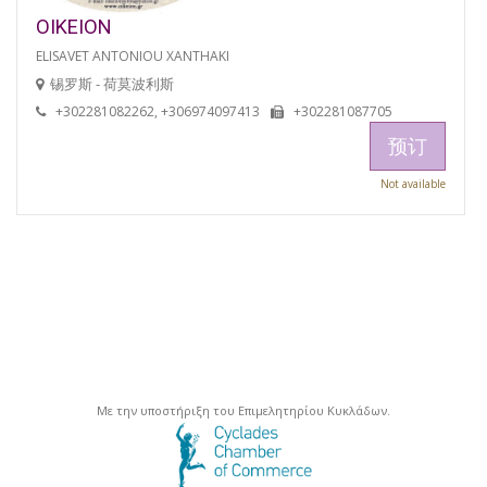
OIKEION
ELISAVET ANTONIOU XANTHAKI
锡罗斯 - 荷莫波利斯
+302281082262, +306974097413
+302281087705
预订
Not available
Με την υποστήριξη του Επιμελητηρίου Κυκλάδων.