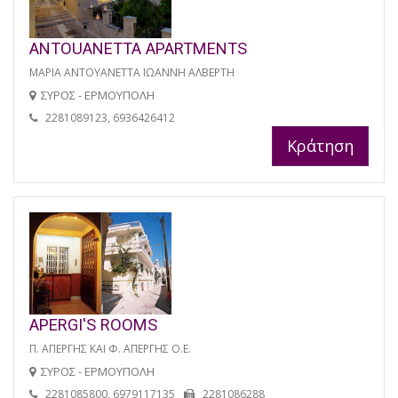
ANTOUANETTA APARTMENTS
ΜΑΡΙΑ ΑΝΤΟΥΑΝΕΤΤΑ ΙΩΑΝΝΗ ΑΛΒΕΡΤΗ
ΣΥΡΟΣ - ΕΡΜΟΥΠΟΛΗ
2281089123, 6936426412
Κράτηση
APERGI'S ROOMS
Π. ΑΠΕΡΓΗΣ ΚΑΙ Φ. ΑΠΕΡΓΗΣ Ο.Ε.
ΣΥΡΟΣ - ΕΡΜΟΥΠΟΛΗ
2281085800, 6979117135
2281086288