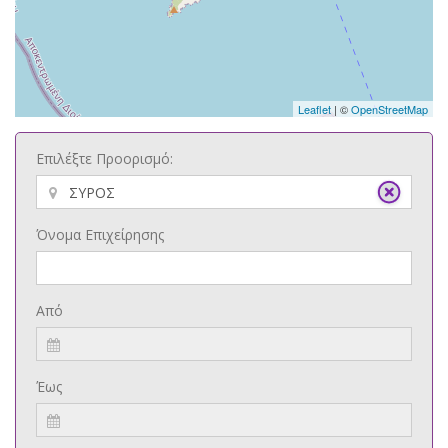
Leaflet
| ©
OpenStreetMap
Επιλέξτε Προορισμό:
Όνομα Επιχείρησης
Από
Έως