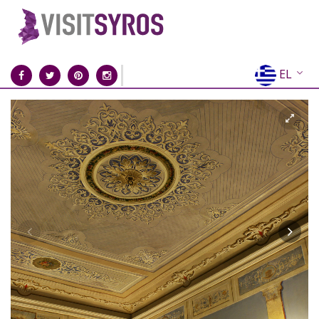
EL
EN
FR
DE
IT
ES
RU
CN