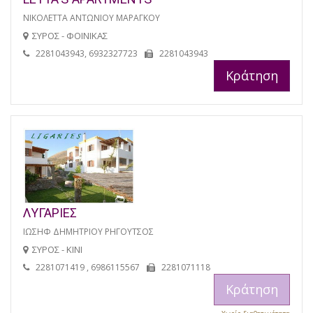
ΝΙΚΟΛΕΤΤΑ ΑΝΤΩΝΙΟΥ ΜΑΡΑΓΚΟΥ
ΣΥΡΟΣ - ΦΟΙΝΙΚΑΣ
2281043943, 6932327723
2281043943
Κράτηση
ΛΥΓΑΡΙΕΣ
ΙΩΣΗΦ ΔΗΜΗΤΡΙΟΥ ΡΗΓΟΥΤΣΟΣ
ΣΥΡΟΣ - ΚΙΝΙ
2281071419 , 6986115567
2281071118
Κράτηση