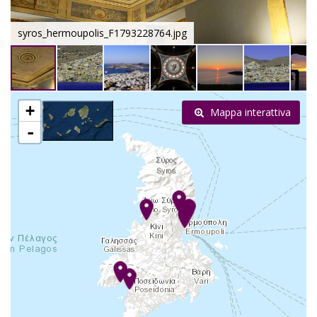
syros_hermoupolis_F1793228764.jpg
+
Mappa interattiva
-