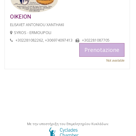
OIKEION
ELISAVET ANTONIOU XANTHAKI
SYROS - ERMOUPOLI
+302281082262, +306974097413
+302281087705
Prenotazione
Not available
Με την υποστήριξη του Επιμελητηρίου Κυκλάδων.