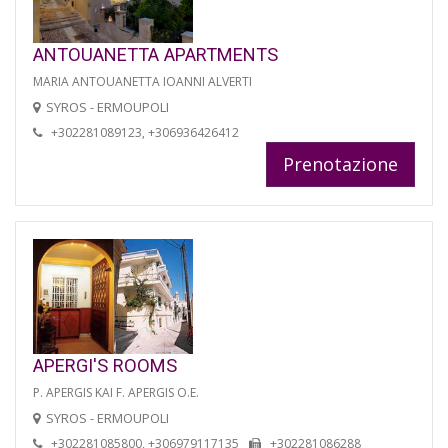
ANTOUANETTA APARTMENTS
MARIA ANTOUANETTA IOANNI ALVERTI
SYROS - ERMOUPOLI
+302281089123, +306936426412
Prenotazione
APERGI'S ROOMS
P. APERGIS KAI F. APERGIS O.E.
SYROS - ERMOUPOLI
+302281085800, +306979117135
+302281086288