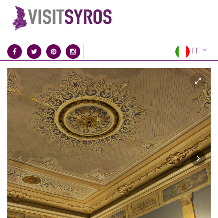
IT
EN
EL
FR
DE
ES
RU
CN