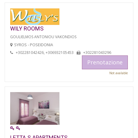
WILY ROOMS
GOULIELMOS ANTONIOU VAKONDIOS
SYROS - POSEIDONIA
+302281042426, +306932105453
+302281043296
Prenotazione
Not available
LETTA S APARTMENTS