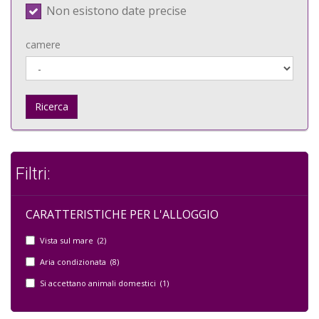
Non esistono date precise
camere
Ricerca
Filtri:
CARATTERISTICHE PER L'ALLOGGIO
Vista sul mare (2)
Aria condizionata (8)
Si accettano animali domestici (1)