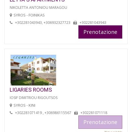
NIKOLETTA ANTONIOU MARAGOU
SYROS - FOINIKAS
+302281043943, +306932327723
+302281043943
Prenotazione
LIGARIES ROOMS
IOSIF DIMITRIOU RIGOUTSOS
SYROS - KINI
+302281071419 , +306986115567
+302281071118
Prenotazione